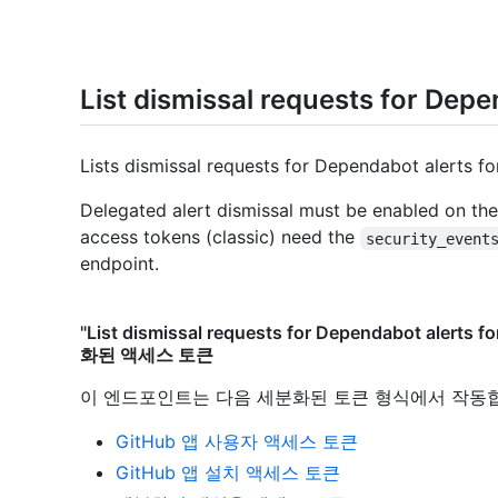
List dismissal requests for Depe
Lists dismissal requests for Dependabot alerts for
Delegated alert dismissal must be enabled on the
access tokens (classic) need the
security_event
endpoint.
"List dismissal requests for Dependabot alerts
화된 액세스 토큰
이 엔드포인트는 다음 세분화된 토큰 형식에서 작동
GitHub 앱 사용자 액세스 토큰
GitHub 앱 설치 액세스 토큰