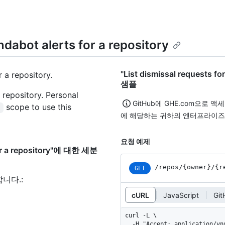
ndabot alerts for a repository
"List dismissal requests 
 a repository.
샘플
 repository. Personal
GitHub에 GHE.com으로 
scope to use this
s
에 해당하는 귀하의 엔터프라이즈
요청 예제
 for a repository"에 대한 세분
/repos
/{owner}
/{r
GET
합니다.
:
cURL
JavaScript
Gi
curl -L \

  -H "Accept: application/vnd.github+json" \
