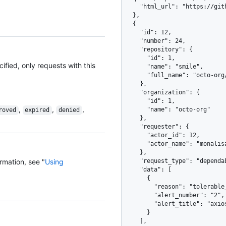
    "html_url": "https://github.com/octo-org/smile/security/dependabot/1"

  },

  {

    "id": 12,

    "number": 24,

    "repository": {

      "id": 1,

ified, only requests with this
      "name": "smile",

      "full_name": "octo-org/smile"

    },

    "organization": {

      "id": 1,

,
,
,
      "name": "octo-org"

roved
expired
denied
    },

    "requester": {

      "actor_id": 12,

      "actor_name": "monalisa"

    },

rmation, see "
Using
    "request_type": "dependabot_alert_dismissal",

    "data": [

      {

        "reason": "tolerable_risk",

        "alert_number": "2",

        "alert_title": "axios - GHSA-5678-efgh-9012"

      }

    ],
