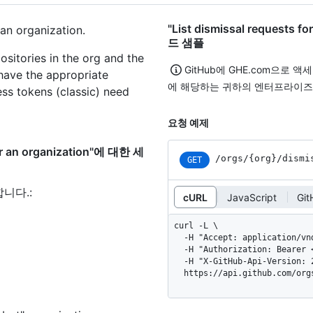
"List dismissal requests f
 an organization.
드 샘플
sitories in the org and the
GitHub에 GHE.com으로 
have the appropriate
에 해당하는 귀하의 엔터프라이즈
ess tokens (classic) need
요청 예제
for an organization"에 대한 세
/orgs
/{org}
/dismi
GET
합니다.
:
cURL
JavaScript
Gi
curl -L \

  -H "Accept: application/vnd.github+json" \

  -H "Authorization: Bearer <YOUR-TOKEN>" \

  -H "X-GitHub-Api-Version: 2026-03-10" \

  https://api.github.com/or