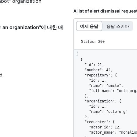
abot" organization
A list of alert dismissal reques
예제 응답
응답 스키마
for an organization"에 대한 매
Status: 200
[

  {

    "id": 21,

    "number": 42,

d.
    "repository": {

      "id": 1,

      "name": "smile",

      "full_name": "octo-org/smile"

    },

    "organization": {

      "id": 1,

      "name": "octo-org"

    },

    "requester": {

      "actor_id": 12,

      "actor_name": "monalisa"
