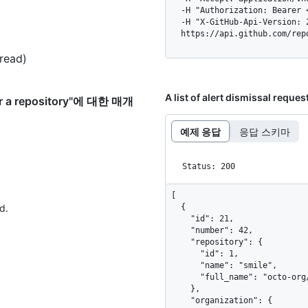
  -H "Authorization: Bearer <YOUR-TOKEN>" \

  -H "X-GitHub-Api-Version: 2026-03-10" \

  https://api.github.com/re
read)
A list of alert dismissal reques
 for a repository"에 대한 매개
예제 응답
응답 스키마
Status: 200
[

d.
  {

    "id": 21,

    "number": 42,

    "repository": {

      "id": 1,

      "name": "smile",

      "full_name": "octo-org/smile"

    },

    "organization": {
