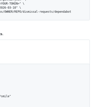
pos/OWNER/REPO/dismissal-requests/dependabot
ts.