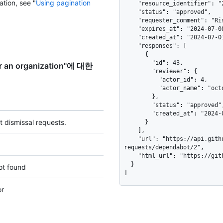
ation, see "
Using pagination
    "resource_identifier": "2",

    "status": "approved",

    "requester_comment": "Risk is acceptable for this internal tool",

    "expires_at": "2024-07-08T07:43:03Z",

    "created_at": "2024-07-01T07:43:03Z",

    "responses": [

      {

        "id": 43,

for an organization"에 대한
        "reviewer": {

          "actor_id": 4,

          "actor_name": "octocat"

        },

        "status": "approved",

        "created_at": "2024-07-02T08:43:04Z"

ert dismissal requests.
      }

    ],

    "url": "https://api.github.com/repos/octo-org/smile/dismissal-
requests/dependabot/2",

    "html_url": "https://github.com/octo-org/smile/security/dependabot/2"

  }

ot found
]
or