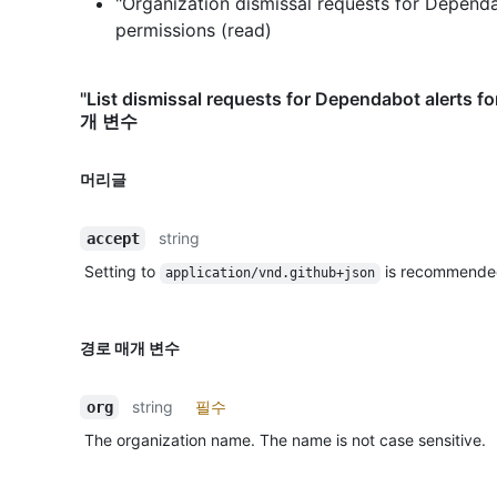
"Organization dismissal requests for Depend
permissions (read)
"List dismissal requests for Dependabot alerts 
개 변수
머리글
string
accept
Setting to
is recommende
application/vnd.github+json
경로 매개 변수
string
필수
org
The organization name. The name is not case sensitive.