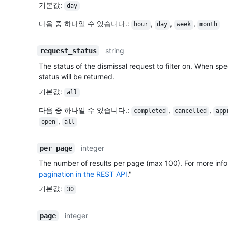
기본값
:
day
다음 중 하나일 수 있습니다.
:
,
,
,
hour
day
week
month
string
request_status
The status of the dismissal request to filter on. When spec
status will be returned.
기본값
:
all
다음 중 하나일 수 있습니다.
:
,
,
completed
cancelled
app
,
open
all
integer
per_page
The number of results per page (max 100). For more info
pagination in the REST API
."
기본값
:
30
integer
page