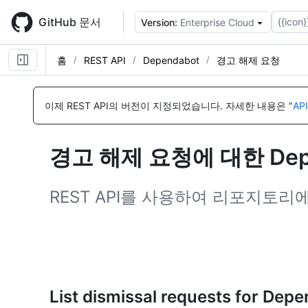
Skip
to
GitHub 문서
{{icon}
Version:
Enterprise Cloud
main
content
홈
REST API
Dependabot
경고 해제 요청
이
이
이
이
이
이
이
이
이
이
이
이
이
이
이
이
름,
름,
름,
름,
름,
름,
름,
름,
름,
름,
름,
름,
름,
름,
름,
름,
이제 REST API의 버전이 지정되었습니다.
자세한 내용은 "
AP
유
유
유
유
유
유
유
유
유
유
유
유
유
유
유
유
형,
형,
형,
형,
형,
형,
형,
형,
형,
형,
형,
형,
형,
형,
형,
형,
설
설
설
설
설
설
설
설
설
설
설
설
설
설
설
설
경고 해제 요청에 대한 Depe
명
명
명
명
명
명
명
명
명
명
명
명
명
명
명
명
REST API를 사용하여 리포지토리에
List dismissal requests for Depe