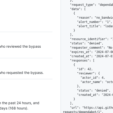
    },

    "request_type": "dependabot_alert_dismissal",

    "data": [

      {

        "reason": "no_bandwidth",

        "alert_number": "1",

        "alert_title": "lodash - GHSA-1234-abcd-5678"

      }

    ],

    "resource_identifier": "1",

    "status": "denied",

 who reviewed the bypass
    "requester_comment": "No bandwidth to fix this right now",

    "expires_at": "2024-07-08T08:43:03Z",

    "created_at": "2024-07-01T08:43:03Z",

    "responses": [

      {

        "id": 42,

 who requested the bypass.
        "reviewer": {

          "actor_id": 4,

          "actor_name": "octocat"

        },

        "status": "denied",

        "created_at": "2024-07-02T08:43:04Z"

      }

 in the past 24 hours, and
    ],

7 days (168 hours).
    "url": "https://api.github.com/repos/octo-org/smile/dismissal-
requests/dependabot/1",
