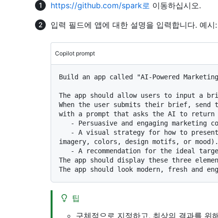
https://github.com/spark로
이동하십시오.
입력 필드에 앱에 대한 설명을 입력합니다. 예시:
Copilot prompt
Build an app called "AI-Powered Marketing
The app should allow users to input a bri
When the user submits their brief, send t
with a prompt that asks the AI to return 
   - Persuasive and engaging marketing copy for the product or service.

   - A visual strategy for how to present the product/service (e.g., suggested 
imagery, colors, design motifs, or mood).
   - A recommendation for the ideal target audience.

The app should display these three elemen
팁
구체적으로 지정하고, 최상의 결과를 위해