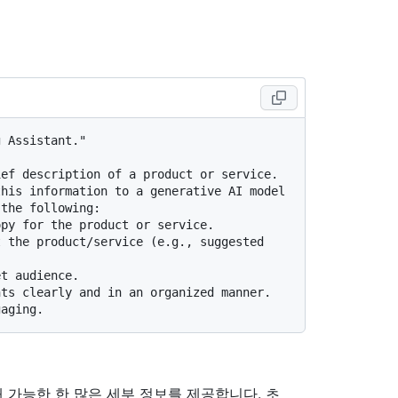
 Assistant."

ef description of a product or service. 
his information to a generative AI model 
the following:



ts clearly and in an organized manner.  
 가능한 한 많은 세부 정보를 제공합니다. 초