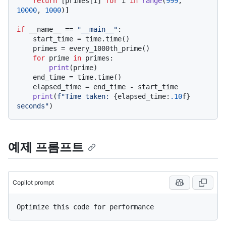
return
 [primes[i] 
for
 i 
in
range
(
999
, 
10000
, 
1000
)]

if
 __name__ == 
"__main__"
:

    start_time = time.time()

    primes = every_1000th_prime()

for
 prime 
in
 primes:

print
(prime)

    end_time = time.time()

    elapsed_time = end_time - start_time

print
(
f"Time taken: 
{elapsed_time:
.10
f}
seconds"
예제 프롬프트
Copilot prompt