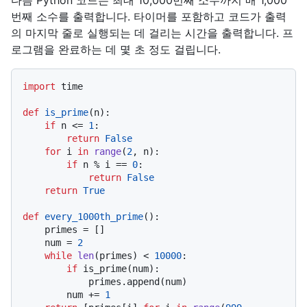
다음 Python 코드는 최대 10,000번째 소수까지 매 1,000
번째 소수를 출력합니다. 타이머를 포함하고 코드가 출력
의 마지막 줄로 실행되는 데 걸리는 시간을 출력합니다. 프
로그램을 완료하는 데 몇 초 정도 걸립니다.
import
 time

def
is_prime
(
n
):

if
 n <= 
1
:

return
False
for
 i 
in
range
(
2
, n):

if
 n % i == 
0
:

return
False
return
True
def
every_1000th_prime
():

    primes = []

    num = 
2
while
len
(primes) < 
10000
:

if
 is_prime(num):

            primes.append(num)

        num += 
1