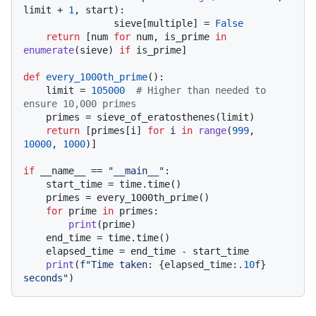
limit + 
1
, start):

                sieve[multiple] = 
False
return
 [num 
for
 num, is_prime 
in
enumerate
(sieve) 
if
 is_prime]

def
every_1000th_prime
():

    limit = 
105000
# Higher than needed to 
ensure 10,000 primes
    primes = sieve_of_eratosthenes(limit)

return
 [primes[i] 
for
 i 
in
range
(
999
, 
10000
, 
1000
)]

if
 __name__ == 
"__main__"
:

    start_time = time.time()

    primes = every_1000th_prime()

for
 prime 
in
 primes:

print
(prime)

    end_time = time.time()

    elapsed_time = end_time - start_time

print
(
f"Time taken: 
{elapsed_time:
.10
f}
seconds"