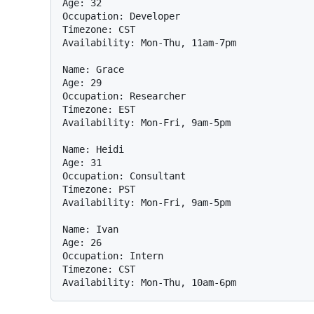
Age: 32

Occupation: Developer

Timezone: CST

Availability: Mon-Thu, 11am-7pm

Name: Grace

Age: 29

Occupation: Researcher

Timezone: EST

Availability: Mon-Fri, 9am-5pm

Name: Heidi

Age: 31

Occupation: Consultant

Timezone: PST

Availability: Mon-Fri, 9am-5pm

Name: Ivan

Age: 26

Occupation: Intern

Timezone: CST
