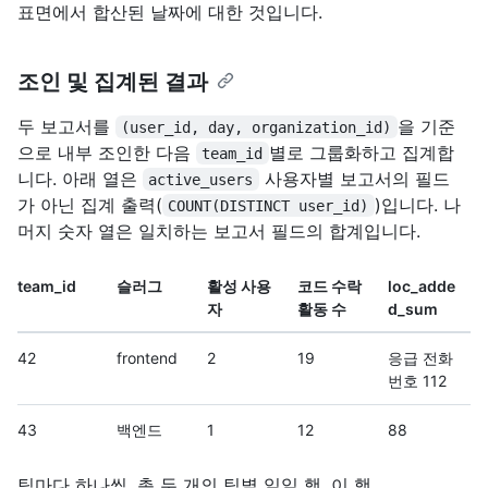
표면에서 합산된 날짜에 대한 것입니다.
조인 및 집계된 결과
두 보고서를
을 기준
(user_id, day, organization_id)
으로 내부 조인한 다음
별로 그룹화하고 집계합
team_id
니다. 아래 열은
사용자별 보고서의 필드
active_users
가 아닌 집계 출력(
)입니다. 나
COUNT(DISTINCT user_id)
머지 숫자 열은 일치하는 보고서 필드의 합계입니다.
team_id
슬러그
활성 사용
코드 수락
loc_adde
자
활동 수
d_sum
42
frontend
2
19
응급 전화
번호 112
43
백엔드
1
12
88
팀마다 하나씩, 총 두 개의 팀별 일일 행. 이 행