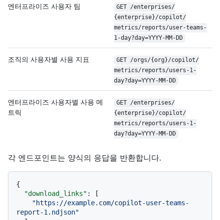
엔터프라이즈 사용자 팀
GET /
enterprises/
{enterprise}/
copilot/
metrics/
reports/
user-teams-
1-day?day=YYYY-MM-DD
조직의 사용자별 사용 지표
GET /
orgs/
{org}/
copilot/
metrics/
reports/
users-1-
day?day=YYYY-MM-DD
엔터프라이즈 사용자별 사용 메
GET /
enterprises/
트릭
{enterprise}/
copilot/
metrics/
reports/
users-1-
day?day=YYYY-MM-DD
각 엔드포인트는 양식의 응답을 반환합니다.
{
"download_links"
:
[
"https://example.com/copilot-user-teams-
report-1.ndjson"