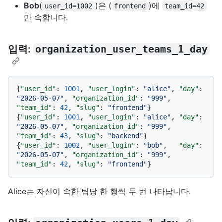
Bob
(
)은 (
)에
user_id=1002
frontend
team_id=42
만 속합니다.
입력:
organization_user_teams_1_day
{
"user_id"
:
1001
,
"user_login"
:
"alice"
,
"day"
:
"2026-05-07"
,
"organization_id"
:
"999"
,
"team_id"
:
42
,
"slug"
:
"frontend"
}
{
"user_id"
:
1001
,
"user_login"
:
"alice"
,
"day"
:
"2026-05-07"
,
"organization_id"
:
"999"
,
"team_id"
:
43
,
"slug"
:
"backend"
}
{
"user_id"
:
1002
,
"user_login"
:
"bob"
,
"day"
:
"2026-05-07"
,
"organization_id"
:
"999"
,
"team_id"
:
42
,
"slug"
:
"frontend"
}
Alice는 자신이 속한 팀당 한 행씩 두 번 나타납니다.