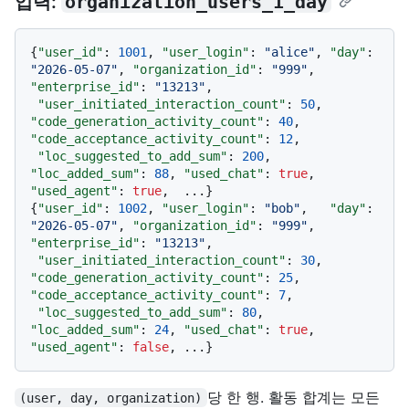
입력:
organization_users_1_day
{
"user_id"
:
1001
,
"user_login"
:
"alice"
,
"day"
:
"2026-05-07"
,
"organization_id"
:
"999"
,
"enterprise_id"
:
"13213"
,
"user_initiated_interaction_count"
:
50
,
"code_generation_activity_count"
:
40
,
"code_acceptance_activity_count"
:
12
,
"loc_suggested_to_add_sum"
:
200
,
"loc_added_sum"
:
88
,
"used_chat"
:
true
,
"used_agent"
:
true
,
  ...
}
{
"user_id"
:
1002
,
"user_login"
:
"bob"
,
"day"
:
"2026-05-07"
,
"organization_id"
:
"999"
,
"enterprise_id"
:
"13213"
,
"user_initiated_interaction_count"
:
30
,
"code_generation_activity_count"
:
25
,
"code_acceptance_activity_count"
:
7
,
"loc_suggested_to_add_sum"
:
80
,
"loc_added_sum"
:
24
,
"used_chat"
:
true
,
"used_agent"
:
false
,
 ...
}
당 한 행. 활동 합계는 모든
(user, day, organization)