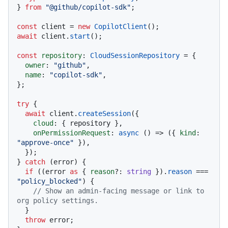
} 
from
"@github/copilot-sdk"
;

const
 client = 
new
CopilotClient
await
 client.
start
();

const
repository
: 
CloudSessionRepository
 = {

owner
: 
"github"
,

name
: 
"copilot-sdk"
,

};

try
 {

await
 client.
createSession
({

cloud
: { repository },

onPermissionRequest
: 
async
 () => ({ 
kind
: 
"approve-once"
 }),

  });

} 
catch
 (error) {

if
 ((error 
as
 { 
reason
?: 
string
 }).
reason
 === 
"policy_blocked"
) {

// Show an admin-facing message or link to 
org policy settings.
  }

throw
 error;
