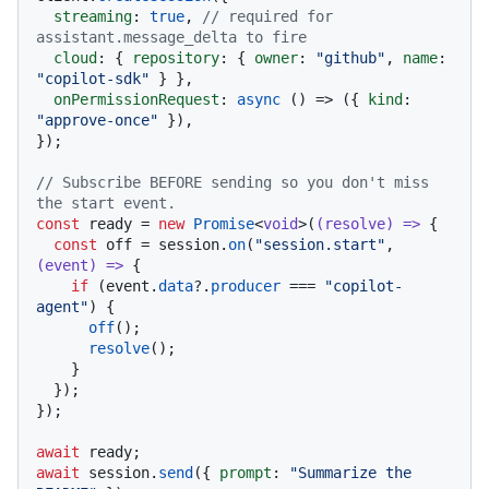
streaming
: 
true
, 
// required for 
assistant.message_delta to fire
cloud
: { 
repository
: { 
owner
: 
"github"
, 
name
: 
"copilot-sdk"
 } },

onPermissionRequest
: 
async
 () => ({ 
kind
: 
"approve-once"
 }),

});

// Subscribe BEFORE sending so you don't miss 
the start event.
const
 ready = 
new
Promise
<
void
>(
(
resolve
) =>
 {

const
 off = session.
on
(
"session.start"
, 
(
event
) =>
 {

if
 (event.
data
?.
producer
 === 
"copilot-
agent"
) {

off
();

resolve
();

    }

  });

});

await
await
 session.
send
({ 
prompt
: 
"Summarize the 