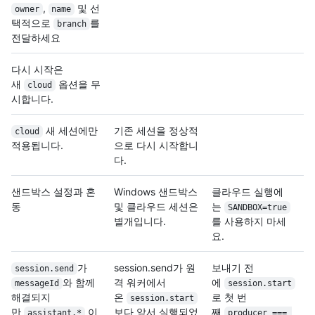
,
및 선
owner
name
택적으로
를
branch
전달하세요
다시 시작은
새
옵션을 무
cloud
시합니다.
새 세션에만
기존 세션을 정상적
cloud
적용됩니다.
으로 다시 시작합니
다.
샌드박스 설정과 혼
Windows 샌드박스
클라우드 실행에
동
및 클라우드 세션은
는
SANDBOX=true
별개입니다.
를 사용하지 마세
요.
가
session.send가 원
보내기 전
session.send
와 함께
격 워커에서
에
messageId
session.start
해결되지
온
로 첫 번
session.start
만
이
보다 앞서 실행되었
째
assistant.*
producer === 