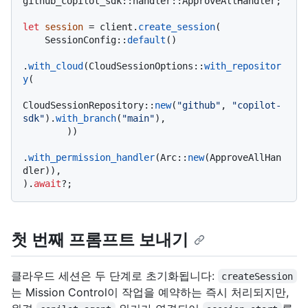
github_copilot_sdk::handler::ApproveAllHandler;

let
session
 = client.
create_session
(

    SessionConfig::
default
()

.
with_cloud
(CloudSessionOptions::
with_repositor
y
(

CloudSessionRepository::
new
(
"github"
, 
"copilot-
sdk"
).
with_branch
(
"main"
),

        ))

.
with_permission_handler
(Arc::
new
(ApproveAllHan
dler)),

).
await
첫 번째 프롬프트 보내기
클라우드 세션은 두 단계로 초기화됩니다:
createSession
는 Mission Control이 작업을 예약하는 즉시 처리되지만,