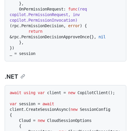
    },

    OnPermissionRequest: 
func
(req 
copilot.PermissionRequest, inv 
copilot.PermissionInvocation)
(rpc.PermissionDecision, 
error
) {

return
&rpc.PermissionDecisionApproveOnce{}, 
nil
    },

})

.NET
await
using
var
 client = 
new
 CopilotClient();

var
 session = 
await
client.CreateSessionAsync(
new
 SessionConfig

{

    Cloud = 
new
 CloudSessionOptions

    {
