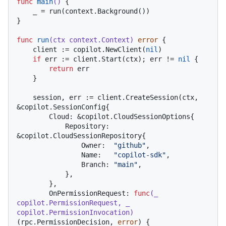
func
main
()
 {

    _ = run(context.Background())

}

func
run
(ctx context.Context)
error
 {

    client := copilot.NewClient(
nil
)

if
 err := client.Start(ctx); err != 
nil
 {

return
 err

    }

    session, err := client.CreateSession(ctx, 
&copilot.SessionConfig{

        Cloud: &copilot.CloudSessionOptions{

            Repository: 
&copilot.CloudSessionRepository{

                Owner:  
"github"
,

                Name:   
"copilot-sdk"
,

                Branch: 
"main"
,

            },

        },

        OnPermissionRequest: 
func
(_ 
copilot.PermissionRequest, _ 
copilot.PermissionInvocation)
(rpc.PermissionDecision, 
error
) {
