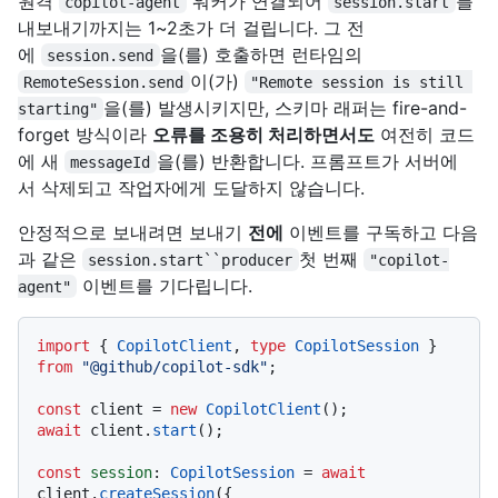
원격
워커가 연결되어
를
copilot-agent
session.start
내보내기까지는 1~2초가 더 걸립니다. 그 전
에
을(를) 호출하면 런타임의
session.send
이(가)
RemoteSession.send
"Remote session is still 
을(를) 발생시키지만, 스키마 래퍼는 fire-and-
starting"
forget 방식이라
오류를 조용히 처리하면서도
여전히 코드
에 새
을(를) 반환합니다. 프롬프트가 서버에
messageId
서 삭제되고 작업자에게 도달하지 않습니다.
안정적으로 보내려면 보내기
전에
이벤트를 구독하고 다음
과 같은
첫 번째
session.start``producer
"copilot-
이벤트를 기다립니다.
agent"
import
 { 
CopilotClient
, 
type
CopilotSession
 } 
from
"@github/copilot-sdk"
;

const
 client = 
new
CopilotClient
await
 client.
start
();

const
session
: 
CopilotSession
 = 
await
client.
createSession
({
