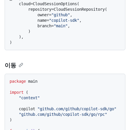
    cloud=CloudSessionOptions(

        repository=CloudSessionRepository(

            owner=
"github"
,

            name=
"copilot-sdk"
,

            branch=
"main"
,

        )

    ),

이동
package
 main

import
 (

"context"
    copilot 
"github.com/github/copilot-sdk/go"
"github.com/github/copilot-sdk/go/rpc"
)
