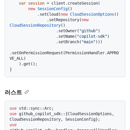
var
session
=
 client.createSession(

new
SessionConfig
()

            .setCloud(
new
CloudSessionOptions
()

                .setRepository(
new
CloudSessionRepository
()

                    .setOwner(
"github"
)

                    .setName(
"copilot-sdk"
)

                    .setBranch(
"main"
)))

.setOnPermissionRequest(PermissionHandler.APPRO
VE_ALL)

    ).get();

러스트
use
use
 github_copilot_sdk::{CloudSessionOptions, 
use