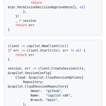
return
&rpc.PermissionDecisionApproveOnce{}, 
nil
        },

    })

    _ = session

return
 err

client := copilot.NewClient(
nil
if
 err := client.Start(ctx); err != 
nil
 {

return
 err

}

session, err := client.CreateSession(ctx, 
&copilot.SessionConfig{

    Cloud: &copilot.CloudSessionOptions{

        Repository: 
&copilot.CloudSessionRepository{

            Owner:  
"github"
,

            Name:   
"copilot-sdk"
,

            Branch: 
"main"
,

        },
