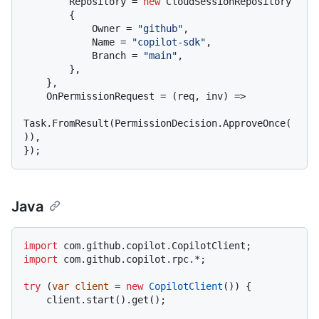
        Repository = 
new
 CloudSessionRepository

        {

            Owner = 
"github"
,

            Name = 
"copilot-sdk"
,

            Branch = 
"main"
,

        },

    },

    OnPermissionRequest = (req, inv) =>

Task.FromResult(PermissionDecision.ApproveOnce(
)),

Java
import
import
 com.github.copilot.rpc.*;

try
 (
var
client
=
new
CopilotClient
()) {

    client.start().get();
