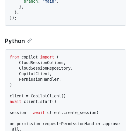
branch
: 
"main"
,

    },

  },

Python
from
 copilot 
import
 (

    CloudSessionOptions,

    CloudSessionRepository,

    CopilotClient,

    PermissionHandler,

)

await
 client.start()

session = 
await
 client.create_session(

on_permission_request=PermissionHandler.approve
_all,
