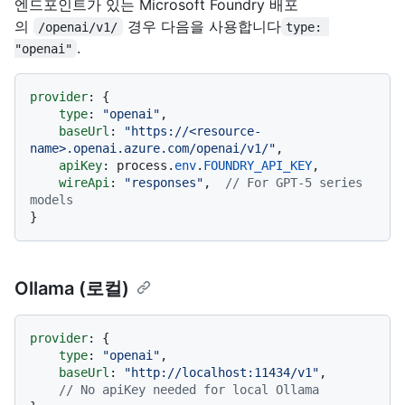
엔드포인트가 있는 Microsoft Foundry 배포
의
경우 다음을 사용합니다
/openai/v1/
type: 
.
"openai"
provider
: {

type
: 
"openai"
,

baseUrl
: 
"https://<resource-
name>.openai.azure.com/openai/v1/"
,

apiKey
: process.
env
.
FOUNDRY_API_KEY
,

wireApi
: 
"responses"
,  
// For GPT-5 series 
models
Ollama (로컬)
provider
: {

type
: 
"openai"
,

baseUrl
: 
"http://localhost:11434/v1"
,

// No apiKey needed for local Ollama