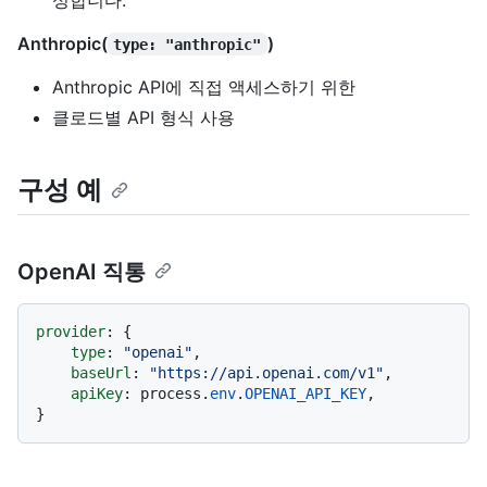
Anthropic(
)
type: "anthropic"
Anthropic API에 직접 액세스하기 위한
클로드별 API 형식 사용
구성 예
OpenAI 직통
provider
: {

type
: 
"openai"
,

baseUrl
: 
"https://api.openai.com/v1"
,

apiKey
: process.
env
.
OPENAI_API_KEY
,
