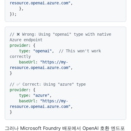
resource.openai.azure.com"
,

    },

// ❌ Wrong: Using "openai" type with native 
Azure endpoint
provider
: {

type
: 
"openai"
,  
// This won't work 
correctly
baseUrl
: 
"https://my-
resource.openai.azure.com"
,

}

// ✅ Correct: Using "azure" type
provider
: {

type
: 
"azure"
,

baseUrl
: 
"https://my-
resource.openai.azure.com"
,

그러나 Microsoft Foundry 배포에서 OpenAI 호환 엔드포