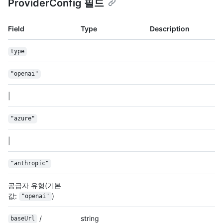
ProviderConfig 필드
Field
Type
Description
type
"openai"
|
"azure"
|
"anthropic"
공급자 유형(기본
값:
)
"openai"
/
string
baseUrl