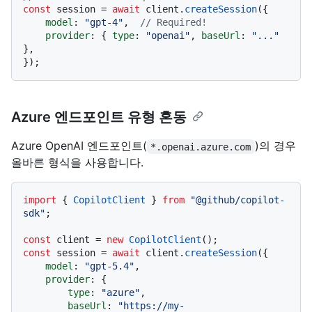
const
 session = 
await
 client.
createSession
({

model
: 
"gpt-4"
,  
// Required!
provider
: { 
type
: 
"openai"
, 
baseUrl
: 
"..."
},

Azure 엔드포인트 유형 혼동
Azure OpenAI 엔드포인트(
)의 경우
*.openai.azure.com
올바른 형식을 사용합니다.
import
 { 
CopilotClient
 } 
from
"@github/copilot-
sdk"
;

const
 client = 
new
CopilotClient
const
 session = 
await
 client.
createSession
({

model
: 
"gpt-5.4"
,

provider
: {

type
: 
"azure"
,

baseUrl
: 
"https://my-