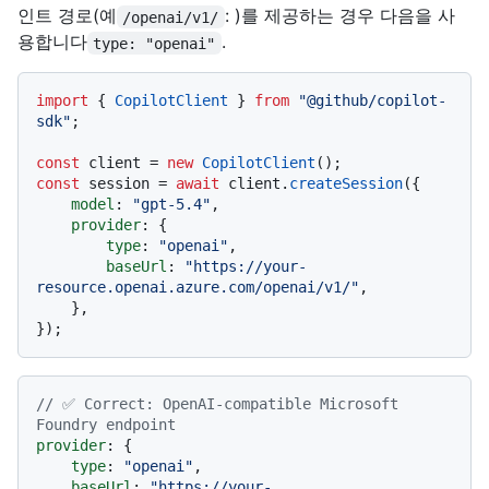
인트 경로(예
: )를 제공하는 경우 다음을 사
/openai/v1/
용합니다
.
type: "openai"
import
 { 
CopilotClient
 } 
from
"@github/copilot-
sdk"
;

const
 client = 
new
CopilotClient
const
 session = 
await
 client.
createSession
({

model
: 
"gpt-5.4"
,

provider
: {

type
: 
"openai"
,

baseUrl
: 
"https://your-
resource.openai.azure.com/openai/v1/"
,

    },

// ✅ Correct: OpenAI-compatible Microsoft 
Foundry endpoint
provider
: {

type
: 
"openai"
,

baseUrl
: 
"https://your-