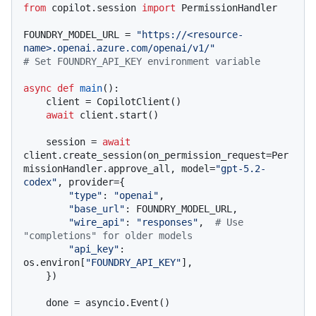
from
 copilot.session 
import
 PermissionHandler

FOUNDRY_MODEL_URL = 
"https://<resource-
name>.openai.azure.com/openai/v1/"
# Set FOUNDRY_API_KEY environment variable
async
def
main
():

    client = CopilotClient()

await
 client.start()

    session = 
await
client.create_session(on_permission_request=Per
missionHandler.approve_all, model=
"gpt-5.2-
codex"
, provider={

"type"
: 
"openai"
,

"base_url"
: FOUNDRY_MODEL_URL,

"wire_api"
: 
"responses"
,  
# Use 
"completions" for older models
"api_key"
: 
os.environ[
"FOUNDRY_API_KEY"
],

    })

    done = asyncio.Event()
