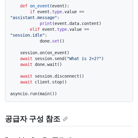
def
on_event
(
event
):

if
 event.
type
.value == 
"assistant.message"
:

print
(event.data.content)

elif
 event.
type
.value == 
"session.idle"
:

            done.
set
()

    session.on(on_event)

await
 session.send(
"What is 2+2?"
)

await
 done.wait()

await
 session.disconnect()

await
 client.stop()

공급자 구성 참조