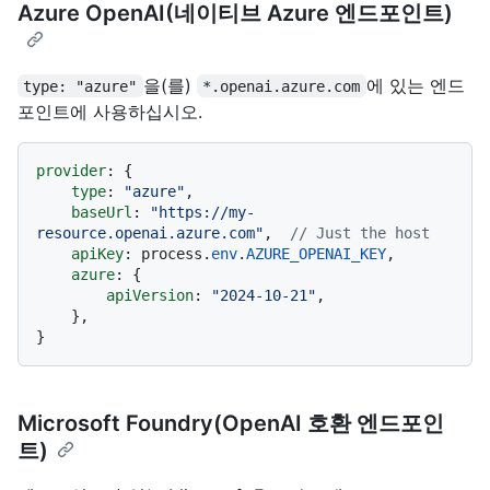
Azure OpenAI(네이티브 Azure 엔드포인트)
을(를)
에 있는 엔드
type: "azure"
*.openai.azure.com
포인트에 사용하십시오.
provider
: {

type
: 
"azure"
,

baseUrl
: 
"https://my-
resource.openai.azure.com"
,  
// Just the host
apiKey
: process.
env
.
AZURE_OPENAI_KEY
,

azure
: {

apiVersion
: 
"2024-10-21"
,

    },

Microsoft Foundry(OpenAI 호환 엔드포인
트)