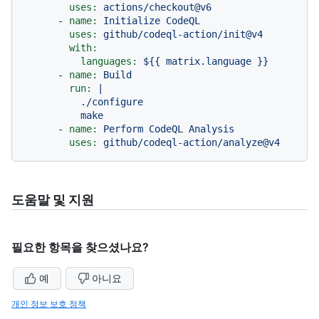
uses:
actions/checkout@v6
-
name:
Initialize
CodeQL
uses:
github/codeql-action/init@v4
with:
languages:
${{
matrix.language
}}
-
name:
Build
run:
|

          ./configure

-
name:
Perform
CodeQL
Analysis
uses:
github/codeql-action/analyze@v4
도움말 및 지원
필요한 항목을 찾으셨나요?
예
아니요
개인 정보 보호 정책