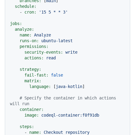
branches:
 [
main
]

schedule:
-
cron:
'15 5 * * 3'
jobs:
analyze:
name:
Analyze
runs-on:
ubuntu-latest
permissions:
security-events:
write
actions:
read
strategy:
fail-fast:
false
matrix:
language:
 [
java-kotlin
]

# Specify the container in which actions 
will run
container:
image:
codeql-container:f0f91db
steps:
-
name:
Checkout
repository