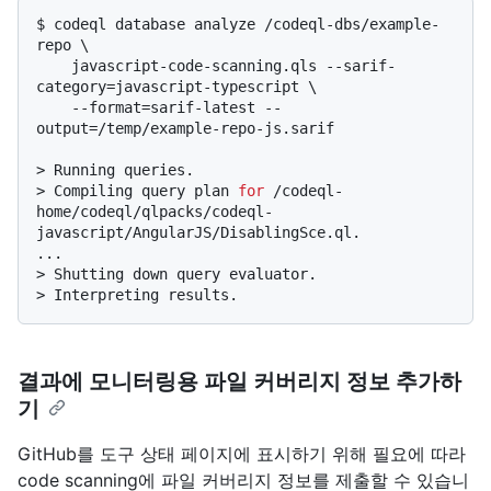
$ 
codeql database analyze /codeql-dbs/example-
repo \

    javascript-code-scanning.qls --sarif-
category=javascript-typescript \

    --format=sarif-latest --
output=/temp/example-repo-js.sarif
> 
Running queries.
> 
Compiling query plan 
for
 /codeql-
home/codeql/qlpacks/codeql-
javascript/AngularJS/DisablingSce.ql.
> 
Shutting down query evaluator.
> 
Interpreting results.
결과에 모니터링용 파일 커버리지 정보 추가하
기
GitHub를 도구 상태 페이지에 표시하기 위해 필요에 따라
code scanning에 파일 커버리지 정보를 제출할 수 있습니