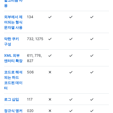
알고리즘 사
용
외부에서 제
134
어되는 형식
문자열 사용
약한 쿠키
732, 1275
구성
XML 외부
611, 776,
엔터티 확장
827
코드로 해석
506
되는 하드
코드된 데이
터
로그 삽입
117
정규식 앵커
020