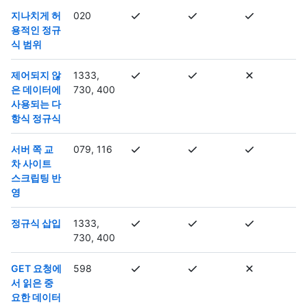
지나치게 허
020
용적인 정규
식 범위
제어되지 않
1333,
은 데이터에
730, 400
사용되는 다
항식 정규식
서버 쪽 교
079, 116
차 사이트
스크립팅 반
영
정규식 삽입
1333,
730, 400
GET 요청에
598
서 읽은 중
요한 데이터