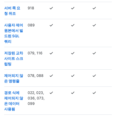
서버 쪽 요
918
청 위조
사용자 제어
089
원본에서 빌
드된 SQL
쿼리
저장된 교차
079, 116
사이트 스크
립팅
제어되지 않
078, 088
은 명령줄
경로 식에
022, 023,
제어되지 않
036, 073,
은 데이터
099
사용됨