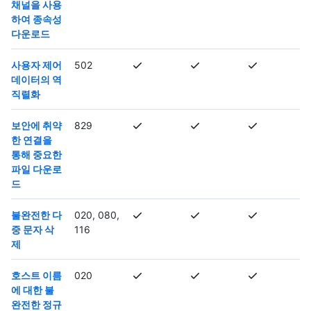
채널을 사용
하여 종속성
다운로드
사용자 제어
502
데이터의 역
직렬화
보안에 취약
829
한 연결을
통해 중요한
파일 다운로
드
불완전한 다
020, 080,
중 문자 삭
116
제
호스트 이름
020
에 대한 불
완전한 정규