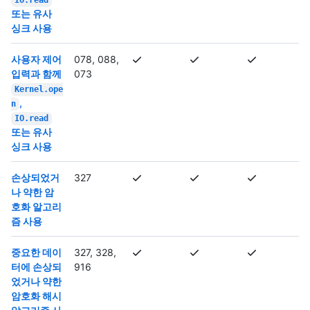
IO.read
또는 유사
싱크 사용
사용자 제어
078, 088,
입력과 함께
073
Kernel.ope
,
n
IO.read
또는 유사
싱크 사용
손상되었거
327
나 약한 암
호화 알고리
즘 사용
중요한 데이
327, 328,
터에 손상되
916
었거나 약한
암호화 해시