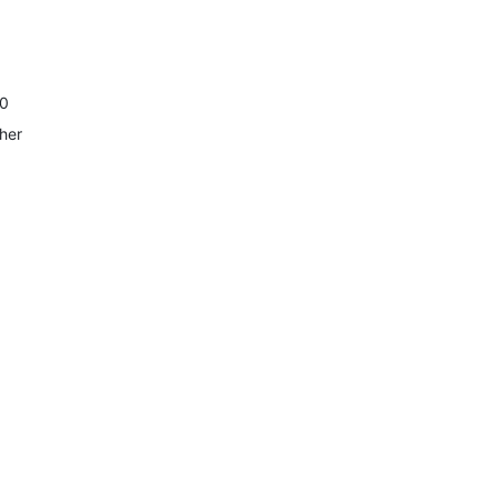
3
8
9
0
her