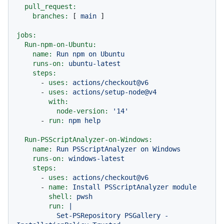
pull_request:
branches:
 [ 
main
 ]

jobs:
Run-npm-on-Ubuntu:
name:
Run
npm
on
Ubuntu
runs-on:
ubuntu-latest
steps:
-
uses:
actions/checkout@v6
-
uses:
actions/setup-node@v4
with:
node-version:
'14'
-
run:
npm
help
Run-PSScriptAnalyzer-on-Windows:
name:
Run
PSScriptAnalyzer
on
Windows
runs-on:
windows-latest
steps:
-
uses:
actions/checkout@v6
-
name:
Install
PSScriptAnalyzer
module
shell:
pwsh
run:
|

          Set-PSRepository PSGallery -