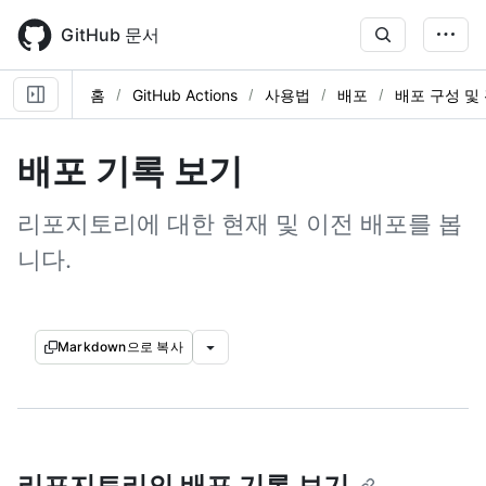
Skip
to
GitHub 문서
main
content
홈
GitHub Actions
사용법
배포
배포 구성 및
배포 기록 보기
리포지토리에 대한 현재 및 이전 배포를 봅
니다.
Markdown으로 복사
리포지토리의 배포 기록 보기