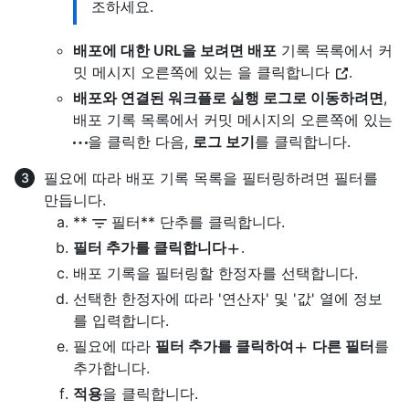
조하세요.
배포에 대한 URL을 보려면 배포
기록 목록에서 커
밋 메시지 오른쪽에 있는 을 클릭합니다
.
배포와 연결된 워크플로 실행 로그로 이동하려면
,
배포 기록 목록에서 커밋 메시지의 오른쪽에 있는
을 클릭한 다음,
로그 보기
를 클릭합니다.
필요에 따라 배포 기록 목록을 필터링하려면 필터를
만듭니다.
**
필터** 단추를 클릭합니다.
필터 추가를 클릭합니다
.
배포 기록을 필터링할 한정자를 선택합니다.
선택한 한정자에 따라 '연산자' 및 '값' 열에 정보
를 입력합니다.
필요에 따라
필터 추가를 클릭하여
다른 필터
를
추가합니다.
적용
을 클릭합니다.