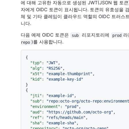
에 대해 고유한 자동으로 생성된 JWT(JSON 웹 토
자에게 OIDC 토큰이 표시됩니다. 토큰의 유효성을 
체 및 기타 클레임이 클라우드 역할의 OIDC 트러스
니다.
다음 예제 OIDC 토큰은
리포지토리에
라
sub
prod
)를 사용합니다.
repo
{

"typ":
"JWT"
,

"alg":
"RS256"
,

"x5t":
"example-thumbprint"
,

"kid":
"example-key-id"
}

{

"jti":
"example-id"
,

"sub":
"repo:octo-org/octo-repo:environmen
"environment":
"prod"
,

"aud":
"https://github.com/octo-org"
,

"ref":
"refs/heads/main"
,

"sha":
"example-sha"
,

"repository":
"octo-org/octo-repo"
,
