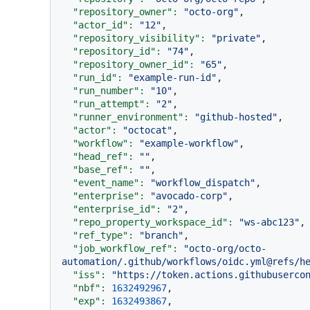
"repository_owner":
"octo-org"
,

"actor_id":
"12"
,

"repository_visibility":
"private"
,

"repository_id":
"74"
,

"repository_owner_id":
"65"
,

"run_id":
"example-run-id"
,

"run_number":
"10"
,

"run_attempt":
"2"
,

"runner_environment":
"github-hosted"
,

"actor":
"octocat"
,

"workflow":
"example-workflow"
,

"head_ref":
""
,

"base_ref":
""
,

"event_name":
"workflow_dispatch"
,

"enterprise":
"avocado-corp"
,

"enterprise_id":
"2"
,

"repo_property_workspace_id":
"ws-abc123"
,

"ref_type":
"branch"
,

"job_workflow_ref":
"octo-org/octo-
automation/.github/workflows/oidc.yml@refs/h
"iss":
"https://token.actions.githubuserco
"nbf":
1632492967
,

"exp":
1632493867
,
