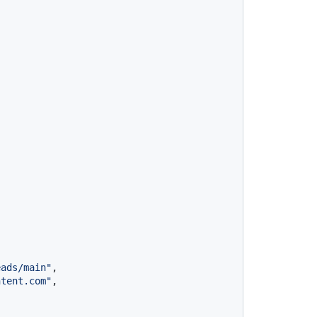
eads/main"
,

ntent.com"
,
