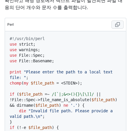
확인하고 해당 경로에서 텍스트 파일이 발견되면 파일 내
용의 단어 개수와 문자 수를 출력합니다.
Perl
#!/usr/bin/perl
use
use
use
use
 File::Basename;

print
"Please enter the path to a local text 
file: "
chomp
(
my
$file_path
 = <STDIN>);

if
 (
$file_path
 =~ 
/[`|;&<>(){}\[\]]/
 || 
!File::Spec->file_name_is_absolute(
$file_path
) 
&& dirname(
$file_path
) 
ne
'.'
) {

die
"Invalid file path. Please provide a 
valid path.\n"
;

if
 (!-e 
$file_path
) {
