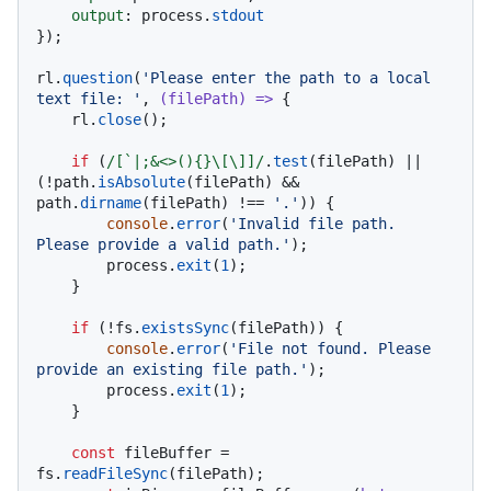
output
: process.
stdout
});

rl.
question
(
'Please enter the path to a local 
text file: '
, 
(
filePath
) =>
 {

    rl.
close
();

if
 (
/[`|;&<>(){}\[\]]/
.
test
(filePath) || 
(!path.
isAbsolute
(filePath) && 
path.
dirname
(filePath) !== 
'.'
)) {

console
.
error
(
'Invalid file path. 
Please provide a valid path.'
);

        process.
exit
(
1
);

    }

if
 (!fs.
existsSync
(filePath)) {

console
.
error
(
'File not found. Please 
provide an existing file path.'
);

        process.
exit
(
1
);

    }

const
 fileBuffer = 
fs.
readFileSync
(filePath);
