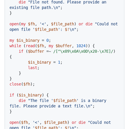
die
"File not found. Please provide an 
existing file path.\n"
;

}

open
(
my
$fh
, 
'<'
, 
$file_path
) 
or
die
"Could not 
open file '
$file_path
': 
$!
\n"
;

my
$is_binary
 = 
0
while
 (
read
(
$fh
, 
my
$buffer
, 
1024
)) {

if
 (
$buffer
 =~ 
/[^\x09\x0A\x0D\x20-\x7E]/
) 
{

$is_binary
 = 
1
;

last
;

    }

close
(
$fh
);

if
 (
$is_binary
) {

die
"The file '
$file_path
' is a binary 
file. Please provide a text file.\n"
;

}

open
(
$fh
, 
'<'
, 
$file_path
) 
or
die
"Could not 
open file '
$file_path
': 
$!
\n"