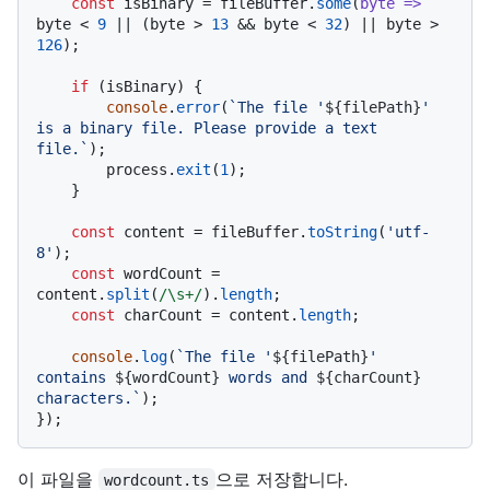
const
 isBinary = fileBuffer.
some
(
byte
 =>
byte < 
9
 || (byte > 
13
 && byte < 
32
) || byte > 
126
);

if
 (isBinary) {

console
.
error
(
`The file '
${filePath}
' 
is a binary file. Please provide a text 
file.`
);

        process.
exit
(
1
);

    }

const
 content = fileBuffer.
toString
(
'utf-
8'
);

const
 wordCount = 
content.
split
(
/\s+/
).
length
;

const
 charCount = content.
length
;

console
.
log
(
`The file '
${filePath}
' 
contains 
${wordCount}
 words and 
${charCount}
characters.`
);

이 파일을
으로 저장합니다.
wordcount.ts