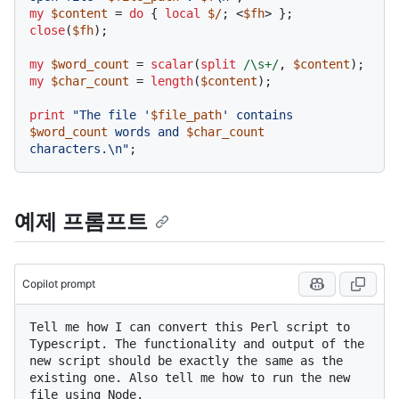
my
$content
 = 
do
 { 
local
$/
; <
$fh
close
(
$fh
);

my
$word_count
 = 
scalar
(
split
/\s+/
, 
$content
my
$char_count
 = 
length
(
$content
);

print
"The file '
$file_path
' contains 
$word_count
 words and 
$char_count
characters.\n"
예제 프롬프트
Copilot prompt
Tell me how I can convert this Perl script to 
Typescript. The functionality and output of the 
new script should be exactly the same as the 
existing one. Also tell me how to run the new 