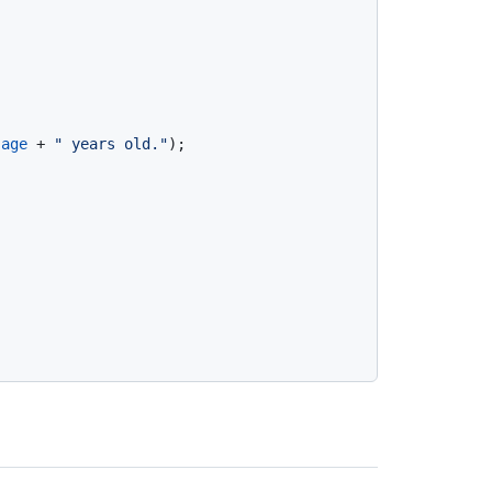
.
age
 + 
" years old."
);
