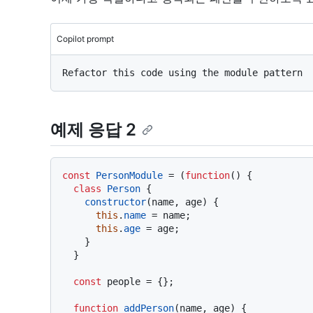
Copilot prompt
예제 응답 2
const
PersonModule
 = (
function
(
) {

class
Person
 {

constructor
(
name, age
) {

this
.
name
 = name;

this
.
age
 = age;

    }

  }

const
 people = {};

function
addPerson
(
name, age
) {
