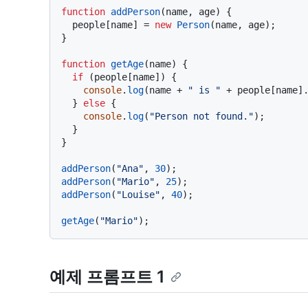
function
addPerson
(
name, age
) {

  people[name] = 
new
Person
(name, age);

}

function
getAge
(
name
) {

if
 (people[name]) {

console
.
log
(name + 
" is "
 + people[name]
  } 
else
 {

console
.
log
(
"Person not found."
);

  }

}

addPerson
(
"Ana"
, 
30
addPerson
(
"Mario"
, 
25
addPerson
(
"Louise"
, 
40
);

getAge
(
"Mario"
예제 프롬프트 1