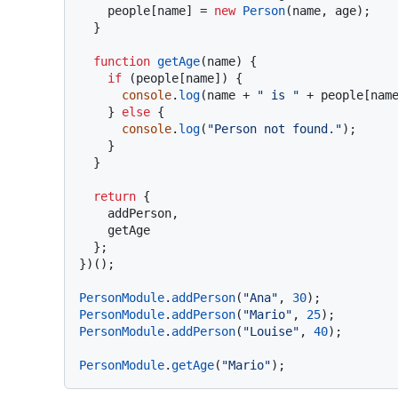
    people[name] = 
new
Person
(name, age);

  }

function
getAge
(
name
) {

if
 (people[name]) {

console
.
log
(name + 
" is "
 + people[nam
    } 
else
 {

console
.
log
(
"Person not found."
);

    }

  }

return
 {

    addPerson,

    getAge

  };

})();

PersonModule
.
addPerson
(
"Ana"
, 
30
PersonModule
.
addPerson
(
"Mario"
, 
25
PersonModule
.
addPerson
(
"Louise"
, 
40
);

PersonModule
.
getAge
(
"Mario"