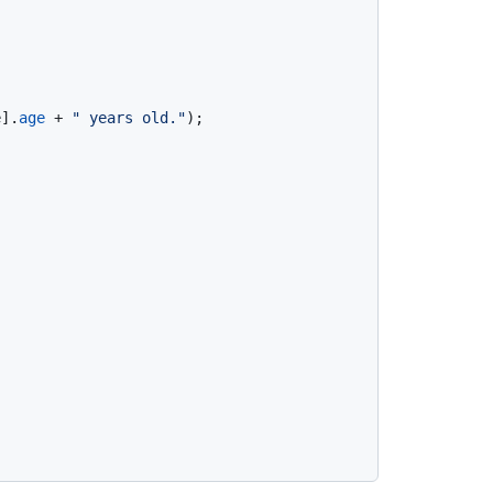
e].
age
 + 
" years old."
);
