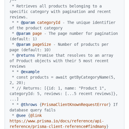
/**

 * Retrieves all products belonging to a 
specific category with pagination and recent 
reviews.

 * * 
@param
categoryId
 - The unique identifier 
of the product category

 * 
@param
page
 - The page number for pagination 
(default: 1)

 * 
@param
pageSize
 - Number of products per 
page (default: 10)

 * 
@returns
 Promise that resolves to an array 
of Product objects with their 5 most recent 
reviews

 * * 
@example
 * const products = await getByCategoryName(5, 
2, 20);

 * // Returns: [{id: 1, name: "Product 1", 
categoryId: 5, reviews: [...5 recent reviews]}, 
...]

 * * 
@throws
 {
PrismaClientKnownRequestError
} If 
database query fails

 * 
@see
 {
@link 
https://www.prisma.io/docs/reference/api-
reference/prisma-client-reference#findmany
}
