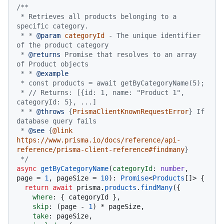
/**

 * Retrieves all products belonging to a 
specific category.

 * * 
@param
categoryId
 - The unique identifier 
of the product category

 * 
@returns
 Promise that resolves to an array 
of Product objects

 * * 
@example
 * const products = await getByCategoryName(5);

 * // Returns: [{id: 1, name: "Product 1", 
categoryId: 5}, ...]

 * * 
@throws
 {
PrismaClientKnownRequestError
} If 
database query fails

 * 
@see
 {
@link 
https://www.prisma.io/docs/reference/api-
reference/prisma-client-reference#findmany
}

 */
async
getByCategoryName
(
categoryId
: 
number
, 
page = 
1
, pageSize = 
10
): 
Promise
<
Products
[]> {

return
await
 prisma.
products
.
findMany
({

where
: { categoryId },

skip
: (page - 
1
) * pageSize,

take
: pageSize,
