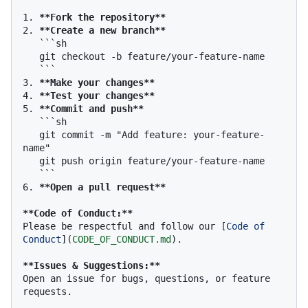
1.
**Fork the repository**
2.
**Create a new branch**
```sh

   git checkout -b feature/your-feature-name

   ```
3.
**Make your changes**
4.
**Test your changes**
5.
**Commit and push**
```sh

   git commit -m "Add feature: your-feature-
name"

   git push origin feature/your-feature-name

   ```
6.
**Open a pull request**
**Code of Conduct:**
Please be respectful and follow our [
Code of 
Conduct
](
CODE_OF_CONDUCT.md
).

**Issues & Suggestions:**
Open an issue for bugs, questions, or feature 
requests.
