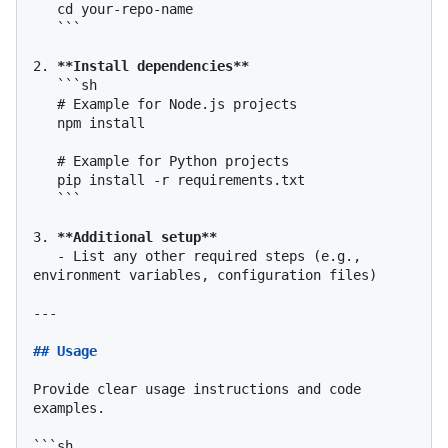
   cd your-repo-name

   ```
2.
**Install dependencies**
```sh

   # Example for Node.js projects

   npm install

   # Example for Python projects

   pip install -r requirements.txt

   ```
3.
**Additional setup**
   -
 List any other required steps (e.g., 
environment variables, configuration files)

---

## Usage
Provide clear usage instructions and code 
examples.

```sh
