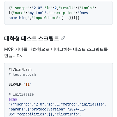
{
"jsonrpc"
:
"2.0"
,
"id"
:
2
,
"result"
:
{
"tools"
:
[
{
"name"
:
"my_tool"
,
"description"
:
"Does 
something"
,
"inputSchema"
:
{
...
}
}
]
}
}
대화형 테스트 스크립트
MCP 서버를 대화형으로 디버그하는 테스트 스크립트를
만듭니다.
#!/bin/bash
# test-mcp.sh
SERVER=
"
$1
"
# Initialize
echo
'{"jsonrpc":"2.0","id":1,"method":"initialize",
"params":{"protocolVersion":"2024-11-
05","capabilities":{},"clientInfo":