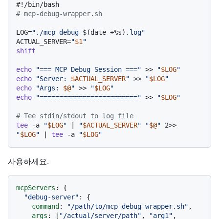
#!/bin/bash
# mcp-debug-wrapper.sh
LOG=
"./mcp-debug-
$(date +%s)
.log"
ACTUAL_SERVER=
"
$1
"
shift
echo
"=== MCP Debug Session ==="
 >> 
"
$LOG
"
echo
"Server: 
$ACTUAL_SERVER
"
 >> 
"
$LOG
"
echo
"Args: 
$@
"
 >> 
"
$LOG
"
echo
"========================="
 >> 
"
$LOG
"
# Tee stdin/stdout to log file
tee
 -a 
"
$LOG
"
 | 
"
$ACTUAL_SERVER
"
"
$@
"
 2>> 
"
$LOG
"
 | 
tee
 -a 
"
$LOG
"
사용하세요.
mcpServers
: {

"debug-server"
: {

command
: 
"/path/to/mcp-debug-wrapper.sh"
,

args
: [
"/actual/server/path"
, 
"arg1"
, 