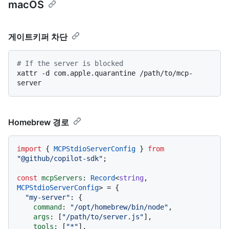
macOS
게이트키퍼 차단
# If the server is blocked
xattr -d com.apple.quarantine /path/to/mcp-
Homebrew 경로
import
 { 
MCPStdioServerConfig
 } 
from
"@github/copilot-sdk"
;

const
mcpServers
: 
Record
<
string
, 
MCPStdioServerConfig
> = {

"my-server"
: {

command
: 
"/opt/homebrew/bin/node"
,

args
: [
"/path/to/server.js"
],

tools
: [
"*"
],
