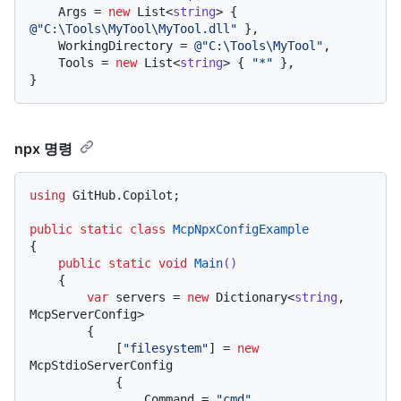
    Args = 
new
 List<
string
> { 
@"C:\Tools\MyTool\MyTool.dll"
 },

    WorkingDirectory = 
@"C:\Tools\MyTool"
,

    Tools = 
new
 List<
string
> { 
"*"
 },

npx 명령
using
 GitHub.Copilot;

public
static
class
McpNpxConfigExample
{

public
static
void
Main
()
    {

var
 servers = 
new
 Dictionary<
string
, 
McpServerConfig>

        {

            [
"filesystem"
] = 
new
McpStdioServerConfig

            {

                Command = 
"cmd"
,
