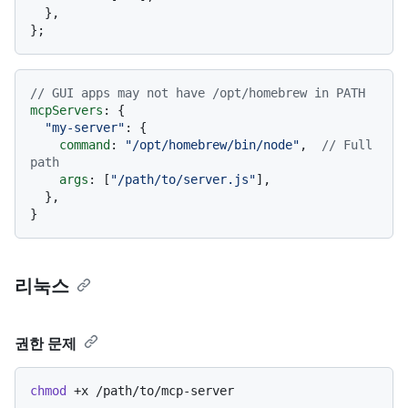
  },

// GUI apps may not have /opt/homebrew in PATH
mcpServers
: {

"my-server"
: {

command
: 
"/opt/homebrew/bin/node"
,  
// Full 
path
args
: [
"/path/to/server.js"
],

  },

리눅스
권한 문제
chmod