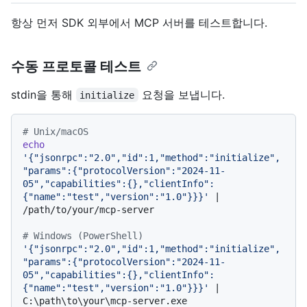
항상 먼저 SDK 외부에서 MCP 서버를 테스트합니다.
수동 프로토콜 테스트
stdin을 통해
요청을 보냅니다.
initialize
# Unix/macOS
echo
'{"jsonrpc":"2.0","id":1,"method":"initialize",
"params":{"protocolVersion":"2024-11-
05","capabilities":{},"clientInfo":
{"name":"test","version":"1.0"}}}'
 | 
/path/to/your/mcp-server

# Windows (PowerShell)
'{"jsonrpc":"2.0","id":1,"method":"initialize",
"params":{"protocolVersion":"2024-11-
05","capabilities":{},"clientInfo":
{"name":"test","version":"1.0"}}}'
 | 