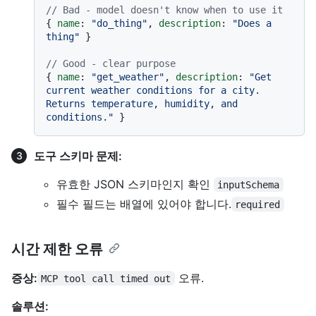
// Bad - model doesn't know when to use it
{ 
name
: 
"do_thing"
, 
description
: 
"Does a 
thing"
 }

// Good - clear purpose
{ 
name
: 
"get_weather"
, 
description
: 
"Get 
current weather conditions for a city. 
Returns temperature, humidity, and 
conditions."
도구 스키마 문제:
유효한 JSON 스키마인지 확인
inputSchema
필수 필드는 배열에 있어야 합니다.
required
시간 제한 오류
증상:
오류.
MCP tool call timed out
솔루션: