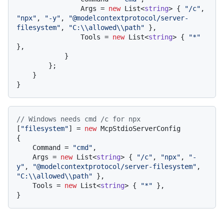
                Args = 
new
 List<
string
> { 
"/c"
, 
"npx"
, 
"-y"
, 
"@modelcontextprotocol/server-
filesystem"
, 
"C:\\allowed\\path"
 },

                Tools = 
new
 List<
string
> { 
"*"
},

            }

        };

    }

// Windows needs cmd /c for npx
[
"filesystem"
] = 
new
 McpStdioServerConfig

{

    Command = 
"cmd"
,

    Args = 
new
 List<
string
> { 
"/c"
, 
"npx"
, 
"-
y"
, 
"@modelcontextprotocol/server-filesystem"
, 
"C:\\allowed\\path"
 },

    Tools = 
new
 List<
string
> { 
"*"
 },
