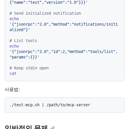
{"name":"test","version":"1.0"}}}'
# Send initialized notification
echo
'{"jsonrpc":"2.0","method":"notifications/initi
alized"}'
# List tools
echo
'{"jsonrpc":"2.0","id":2,"method":"tools/list",
"params":{}}'
# Keep stdin open
cat
사용법:
일반적인 문제