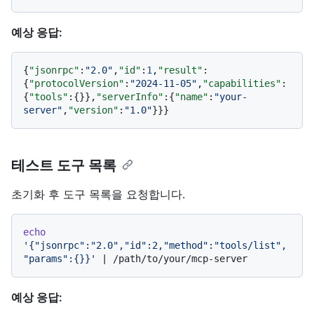
예상 응답:
{
"jsonrpc"
:
"2.0"
,
"id"
:
1
,
"result"
:
{
"protocolVersion"
:
"2024-11-05"
,
"capabilities"
:
{
"tools"
:
{
}
}
,
"serverInfo"
:
{
"name"
:
"your-
server"
,
"version"
:
"1.0"
}
}
}
테스트 도구 목록
초기화 후 도구 목록을 요청합니다.
echo
'{"jsonrpc":"2.0","id":2,"method":"tools/list",
"params":{}}'
예상 응답: