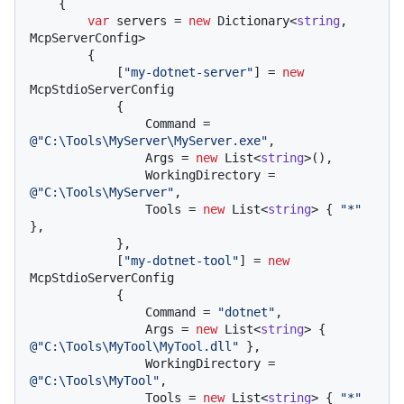
    {

var
 servers = 
new
 Dictionary<
string
, 
McpServerConfig>

        {

            [
"my-dotnet-server"
] = 
new
McpStdioServerConfig

            {

                Command = 
@"C:\Tools\MyServer\MyServer.exe"
,

                Args = 
new
 List<
string
>(),

                WorkingDirectory = 
@"C:\Tools\MyServer"
,

                Tools = 
new
 List<
string
> { 
"*"
},

            },

            [
"my-dotnet-tool"
] = 
new
McpStdioServerConfig

            {

                Command = 
"dotnet"
,

                Args = 
new
 List<
string
> { 
@"C:\Tools\MyTool\MyTool.dll"
 },

                WorkingDirectory = 
@"C:\Tools\MyTool"
,

                Tools = 
new
 List<
string
> { 
"*"