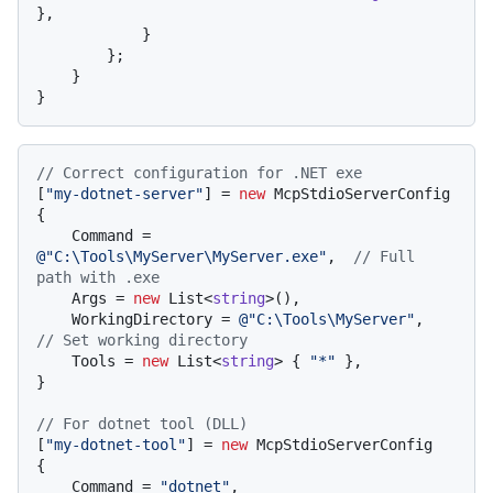
},

            }

        };

    }

// Correct configuration for .NET exe
[
"my-dotnet-server"
] = 
new
 McpStdioServerConfig

{

    Command = 
@"C:\Tools\MyServer\MyServer.exe"
,  
// Full 
path with .exe
    Args = 
new
 List<
string
>(),

    WorkingDirectory = 
@"C:\Tools\MyServer"
,  
// Set working directory
    Tools = 
new
 List<
string
> { 
"*"
 },

}

// For dotnet tool (DLL)
[
"my-dotnet-tool"
] = 
new
 McpStdioServerConfig

{

    Command = 
"dotnet"
,
