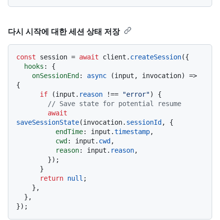
다시 시작에 대한 세션 상태 저장
const
 session = 
await
 client.
createSession
({

hooks
: {

onSessionEnd
: 
async
 (input, invocation) => 
{

if
 (input.
reason
 !== 
"error"
) {

// Save state for potential resume
await
saveSessionState
(invocation.
sessionId
, {

endTime
: input.
timestamp
,

cwd
: input.
cwd
,

reason
: input.
reason
,

        });

      }

return
null
;

    },

  },
