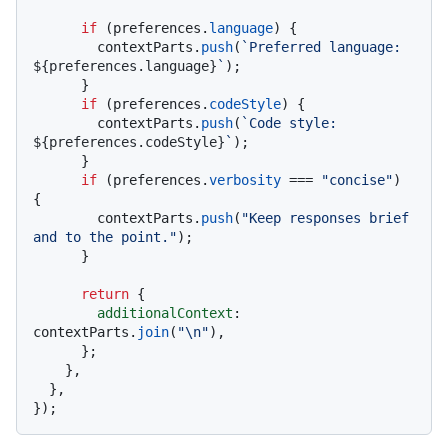
if
 (preferences.
language
) {

        contextParts.
push
(
`Preferred language: 
${preferences.language}
`
);

      }

if
 (preferences.
codeStyle
) {

        contextParts.
push
(
`Code style: 
${preferences.codeStyle}
`
);

      }

if
 (preferences.
verbosity
 === 
"concise"
) 
{

        contextParts.
push
(
"Keep responses brief 
and to the point."
);

      }

return
 {

additionalContext
: 
contextParts.
join
(
"\n"
),

      };

    },

  },
