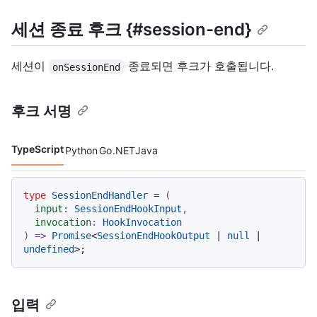
세션 종료 후크 {#session-end}
세션이
종료되면 후크가 호출됩니다.
onSessionEnd
후크 서명
TypeScript
Python
Go
.NET
Java
코드 언어 navigation
type
SessionEndHandler
 = 
(
input
: 
SessionEndHookInput
,

invocation
: 
HookInvocation
) =>
Promise
<
SessionEndHookOutput
 | 
null
 | 
undefined
입력