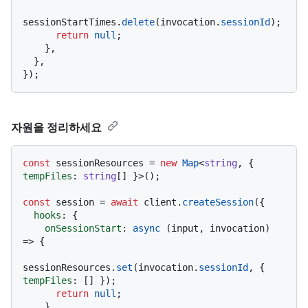
sessionStartTimes.
delete
(invocation.
sessionId
);

return
null
;

    },

  },

자원을 정리하세요
const
 sessionResources = 
new
Map
<
string
, { 
tempFiles
: 
string
[] }>();

const
 session = 
await
 client.
createSession
({

hooks
: {

onSessionStart
: 
async
 (input, invocation) 
=> {

sessionResources.
set
(invocation.
sessionId
, { 
tempFiles
: [] });

return
null
;

    },
