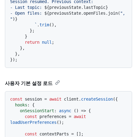
Session resumed. Previous context:

- Last topic: 
${previousState.lastTopic}
- Open files: 
${previousState.openFiles.join(
", 
"
)}
          `
.
trim
(),

        };

      }

return
null
;

    },

  },

사용자 기본 설정 로드
const
 session = 
await
 client.
createSession
({

hooks
: {

onSessionStart
: 
async
 () => {

const
 preferences = 
await
loadUserPreferences
();

const
 contextParts = [];
