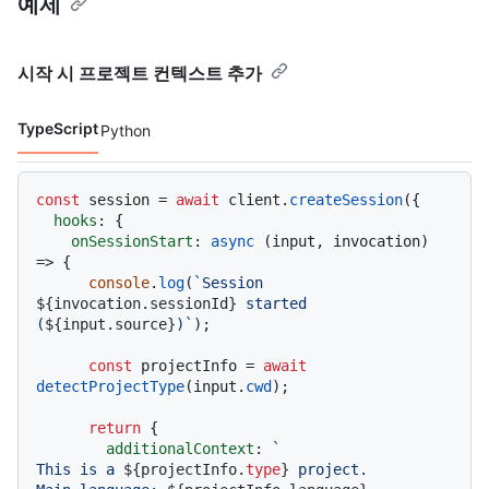
예제
시작 시 프로젝트 컨텍스트 추가
TypeScript
Python
코드 언어 navigation
const
 session = 
await
 client.
createSession
({

hooks
: {

onSessionStart
: 
async
 (input, invocation) 
=> {

console
.
log
(
`Session 
${invocation.sessionId}
 started 
(
${input.source}
)`
);

const
 projectInfo = 
await
detectProjectType
(input.
cwd
);

return
 {

additionalContext
: 
`

This is a 
${projectInfo.
type
}
 project.
