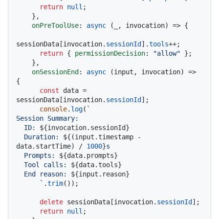
return
null
;

    },

onPreToolUse
: 
async
 (_, invocation) => {

sessionData[invocation.
sessionId
].
tools
++;

return
 { 
permissionDecision
: 
"allow"
 };

    },

onSessionEnd
: 
async
 (input, invocation) => 
{

const
 data = 
sessionData[invocation.
sessionId
];

console
.
log
(
`

Session Summary:

  ID: 
${invocation.sessionId}
  Duration: 
${(input.timestamp - 
data.startTime) / 
1000
}
s

  Prompts: 
${data.prompts}
  Tool calls: 
${data.tools}
  End reason: 
${input.reason}
      `
.
trim
());

delete
 sessionData[invocation.
sessionId
];

return
null
;
