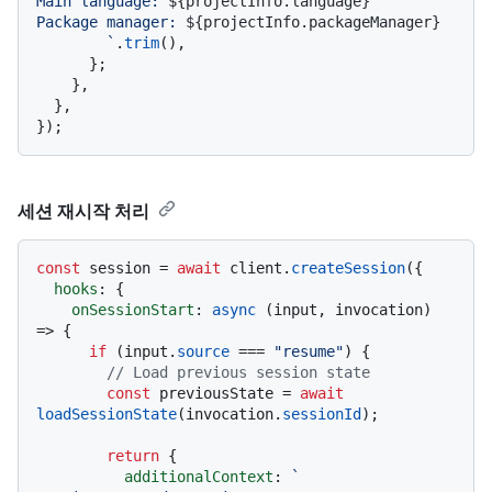
Main language: 
${projectInfo.language}
Package manager: 
${projectInfo.packageManager}
        `
.
trim
(),

      };

    },

  },

세션 재시작 처리
const
 session = 
await
 client.
createSession
({

hooks
: {

onSessionStart
: 
async
 (input, invocation) 
=> {

if
 (input.
source
 === 
"resume"
) {

// Load previous session state
const
 previousState = 
await
loadSessionState
(invocation.
sessionId
);

return
 {

additionalContext
: 
`
