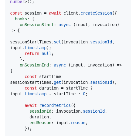
number
>();

const
 session = 
await
 client.
createSession
({

hooks
: {

onSessionStart
: 
async
 (input, invocation) 
=> {

sessionStartTimes.
set
(invocation.
sessionId
, 
input.
timestamp
);

return
null
;

    },

onSessionEnd
: 
async
 (input, invocation) => 
{

const
 startTime = 
sessionStartTimes.
get
(invocation.
sessionId
);

const
 duration = startTime ? 
input.
timestamp
 - startTime : 
0
;

await
recordMetrics
({

sessionId
: invocation.
sessionId
,

        duration,

endReason
: input.
reason
,

      });
