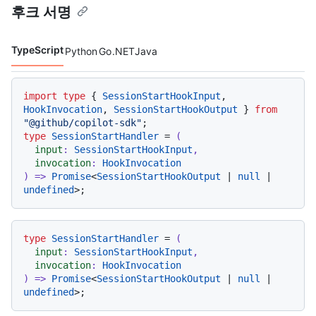
후크 서명
TypeScript
Python
Go
.NET
Java
코드 언어 navigation
import
type
 { 
SessionStartHookInput
, 
HookInvocation
, 
SessionStartHookOutput
 } 
from
"@github/copilot-sdk"
type
SessionStartHandler
 = 
(
input
: 
SessionStartHookInput
,

invocation
: 
HookInvocation
) =>
Promise
<
SessionStartHookOutput
 | 
null
 | 
undefined
type
SessionStartHandler
 = 
(
input
: 
SessionStartHookInput
,

invocation
: 
HookInvocation
) =>
Promise
<
SessionStartHookOutput
 | 
null
 | 
undefined