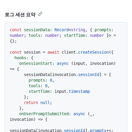
로그 세션 요약
const
sessionData
: 
Record
<
string
, { 
prompts
: 
number
; 
tools
: 
number
; 
startTime
: 
number
 }> = 
{};

const
 session = 
await
 client.
createSession
({

hooks
: {

onSessionStart
: 
async
 (input, invocation) 
=> {

      sessionData[invocation.
sessionId
] = { 

prompts
: 
0
, 

tools
: 
0
, 

startTime
: input.
timestamp
      };

return
null
;

    },

onUserPromptSubmitted
: 
async
 (_, 
invocation) => {

sessionData[invocation.
sessionId
].
prompts
++;
