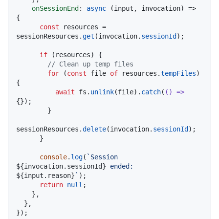
onSessionEnd
: 
async
 (input, invocation) => 
{

const
 resources = 
sessionResources.
get
(invocation.
sessionId
);

if
 (resources) {

// Clean up temp files
for
 (
const
 file 
of
 resources.
tempFiles
) 
{

await
 fs.
unlink
(file).
catch
(
() =>
{});

        }

sessionResources.
delete
(invocation.
sessionId
);

      }

console
.
log
(
`Session 
${invocation.sessionId}
 ended: 
${input.reason}
`
);

return
null
;

    },

  },
