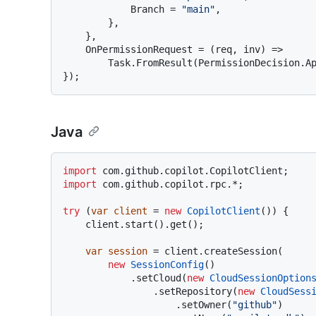
            Branch = 
"main"
,

        },

    },

    OnPermissionRequest = (req, inv) =>

        Task.FromResult(PermissionDecision.ApproveOnce()),

Java
import
import
 com.github.copilot.rpc.*;

try
 (
var
client
=
new
CopilotClient
()) {

    client.start().get();

var
session
=
 client.createSession(

new
SessionConfig
()

            .setCloud(
new
CloudSessionOption
                .setRepository(
new
CloudSess
                    .setOwner(
"github"
)
