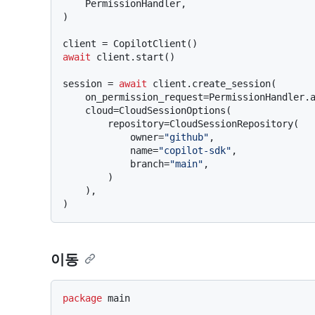
    PermissionHandler,

)

await
 client.start()

session = 
await
 client.create_session(

    on_permission_request=PermissionHandler.approve_all,

    cloud=CloudSessionOptions(

        repository=CloudSessionRepository(

            owner=
"github"
,

            name=
"copilot-sdk"
,

            branch=
"main"
,

        )

    ),

이동
package
 main
