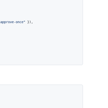
"approve-once"
 }),
