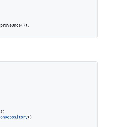
s
()

ionRepository
()
