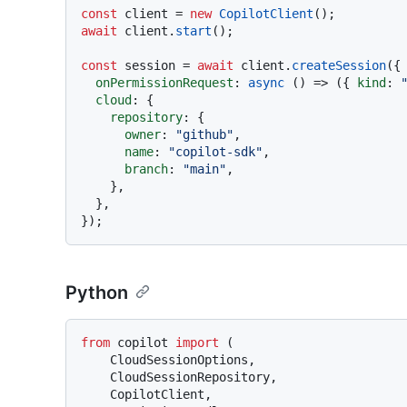
const
 client = 
new
CopilotClient
await
 client.
start
();

const
 session = 
await
 client.
createSession
({

onPermissionRequest
: 
async
 () => ({ 
kind
: 
cloud
: {

repository
: {

owner
: 
"github"
,

name
: 
"copilot-sdk"
,

branch
: 
"main"
,

    },

  },

Python
from
 copilot 
import
 (

    CloudSessionOptions,

    CloudSessionRepository,

    CopilotClient,
