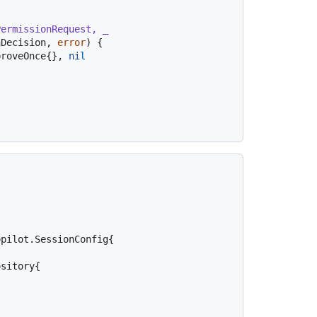
ermissionRequest, _ 
nDecision, 
error
) {

proveOnce{}, 
nil
pilot.SessionConfig{
