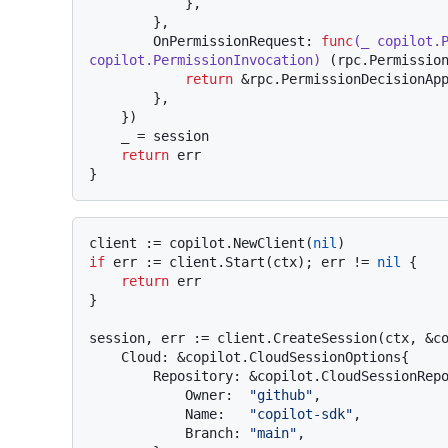
            },

        },

        OnPermissionRequest: 
func
(_ copilot.P
copilot.PermissionInvocation)
 (rpc.Permissio
return
 &rpc.PermissionDecisionAp
        },

    })

    _ = session

return
 err

client := copilot.NewClient(
nil
if
 err := client.Start(ctx); err != 
nil
 {

return
 err

}

session, err := client.CreateSession(ctx, &co
    Cloud: &copilot.CloudSessionOptions{

        Repository: &copilot.CloudSessionRepository{

            Owner:  
"github"
,

            Name:   
"copilot-sdk"
,

            Branch: 
"main"
,
