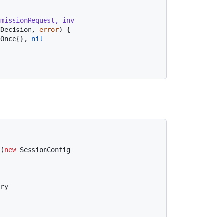
missionRequest, inv 
nDecision, 
error
) {

eOnce{}, 
nil


c(
new
 SessionConfig

ry
