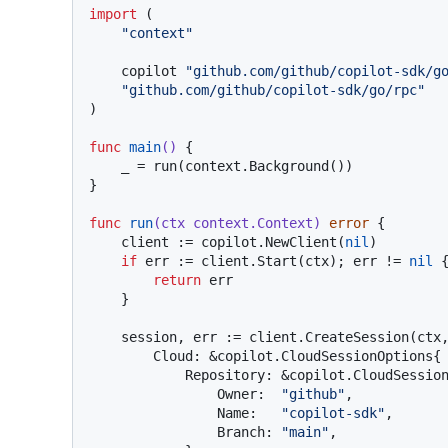
import
 (

"context"
    copilot 
"github.com/github/copilot-sdk/g
"github.com/github/copilot-sdk/go/rpc"
)

func
main
()
 {

    _ = run(context.Background())

}

func
run
(ctx context.Context)
error
 {

    client := copilot.NewClient(
nil
)

if
 err := client.Start(ctx); err != 
nil
 {
return
 err

    }

    session, err := client.CreateSession(ctx, &copilot.SessionConfig{

        Cloud: &copilot.CloudSessionOptions{

            Repository: &copilot.CloudSessionRepository{

                Owner:  
"github"
,

                Name:   
"copilot-sdk"
,

                Branch: 
"main"
,
