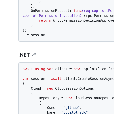
        },

    },

    OnPermissionRequest: 
func
(req copilot.Per
copilot.PermissionInvocation)
 (rpc.Permissio
return
 &rpc.PermissionDecisionApprov
    },

})

.NET
await
using
var
 client = 
new
 CopilotClient();
var
 session = 
await
 client.CreateSessionAsyn
{

    Cloud = 
new
 CloudSessionOptions

    {

        Repository = 
new
 CloudSessionReposito
        {

            Owner = 
"github"
,

            Name = 
"copilot-sdk"
,
