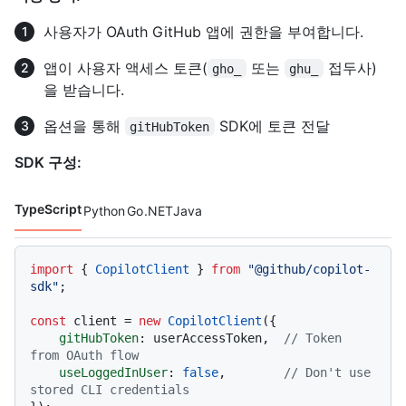
사용자가 OAuth GitHub 앱에 권한을 부여합니다.
앱이 사용자 액세스 토큰(
또는
접두사)
gho_
ghu_
을 받습니다.
옵션을 통해
SDK에 토큰 전달
gitHubToken
SDK 구성:
TypeScript
Python
Go
.NET
Java
코드 언어 navigation
import
 { 
CopilotClient
 } 
from
"@github/copilot-
sdk"
;

const
 client = 
new
CopilotClient
({

gitHubToken
: userAccessToken,  
// Token 
from OAuth flow
useLoggedInUser
: 
false
,        
// Don't use 
stored CLI credentials