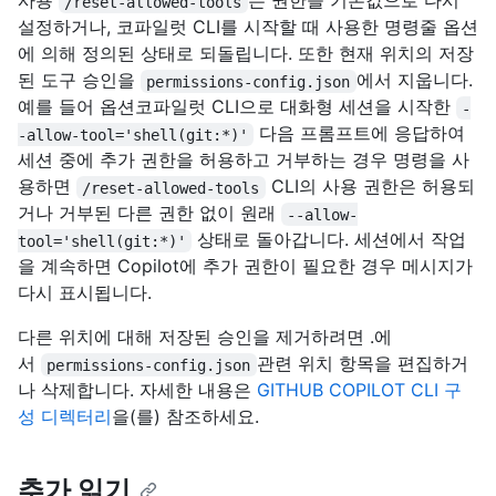
사용
는 권한을 기본값으로 다시
/reset-allowed-tools
설정하거나, 코파일럿 CLI를 시작할 때 사용한 명령줄 옵션
에 의해 정의된 상태로 되돌립니다. 또한 현재 위치의 저장
된 도구 승인을
에서 지웁니다.
permissions-config.json
예를 들어 옵션코파일럿 CLI으로 대화형 세션을 시작한
-
다음 프롬프트에 응답하여
-allow-tool='shell(git:*)'
세션 중에 추가 권한을 허용하고 거부하는 경우 명령을 사
용하면
CLI의 사용 권한은 허용되
/reset-allowed-tools
거나 거부된 다른 권한 없이 원래
--allow-
상태로 돌아갑니다. 세션에서 작업
tool='shell(git:*)'
을 계속하면 Copilot에 추가 권한이 필요한 경우 메시지가
다시 표시됩니다.
다른 위치에 대해 저장된 승인을 제거하려면 .에
서
관련 위치 항목을 편집하거
permissions-config.json
나 삭제합니다. 자세한 내용은
GITHUB COPILOT CLI 구
성 디렉터리
을(를) 참조하세요.
추가 읽기