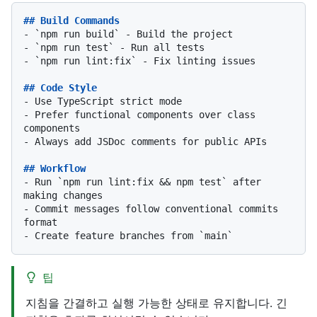
## Build Commands
-
`npm run build`
-
`npm run test`
-
`npm run lint:fix`
 - Fix linting issues

## Code Style
-
-
 Prefer functional components over class 
-
 Always add JSDoc comments for public APIs

## Workflow
-
 Run 
`npm run lint:fix && npm test`
 after 
-
 Commit messages follow conventional commits 
-
 Create feature branches from 
`main`
팁
지침을 간결하고 실행 가능한 상태로 유지합니다. 긴