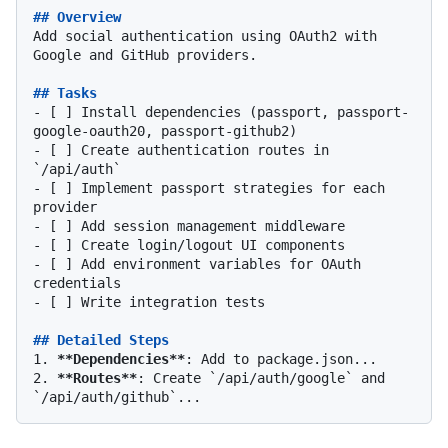
## Overview
Add social authentication using OAuth2 with 
Google and GitHub providers.

## Tasks
-
 [ ] Install dependencies (passport, passport-
-
 [ ] Create authentication routes in 
`/api/auth`
-
 [ ] Implement passport strategies for each 
-
-
-
 [ ] Add environment variables for OAuth 
-
 [ ] Write integration tests

## Detailed Steps
1.
**Dependencies**
2.
**Routes**
: Create 
`/api/auth/google`
 and 
`/api/auth/github`