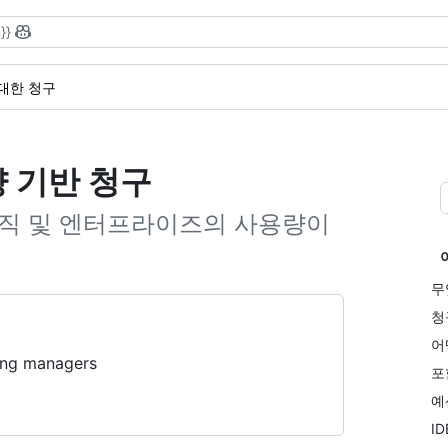
}}
 대한 청구
량 기반 청구
 조직 및 엔터프라이즈의 사용량이
무엇
청
어
ling managers
포
예
I