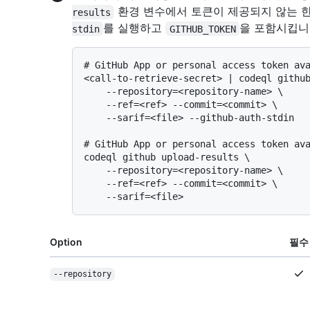
환경 변수에서 토큰이 제공되지 않는 한 
results
를 실행하고
을 포함시킵니
stdin
GITHUB_TOKEN
# 
GitHub App or personal access token av
<call-to-retrieve-secret> | codeql github
    --repository=<repository-name> \

    --ref=<ref> --commit=<commit> \

# 
GitHub App or personal access token av
codeql github upload-results \

    --repository=<repository-name> \

    --ref=<ref> --commit=<commit> \

Option
필수
--repository