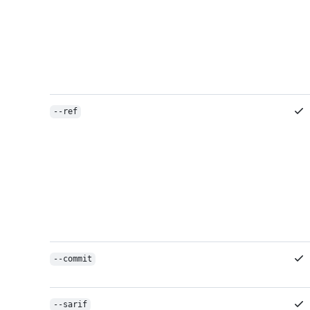
--ref
--commit
--sarif