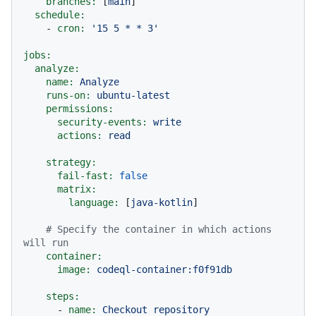
branches:
 [
main
]

schedule:
-
cron:
'15 5 * * 3'
jobs:
analyze:
name:
Analyze
runs-on:
ubuntu-latest
permissions:
security-events:
write
actions:
read
strategy:
fail-fast:
false
matrix:
language:
 [
java-kotlin
]

# Specify the container in which actions 
will run
container:
image:
codeql-container:f0f91db
steps:
-
name:
Checkout
repository