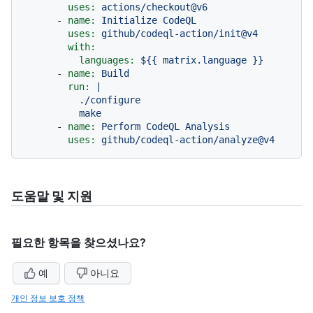
uses:
actions/checkout@v6
-
name:
Initialize
CodeQL
uses:
github/codeql-action/init@v4
with:
languages:
${{
matrix.language
}}
-
name:
Build
run:
|

          ./configure

-
name:
Perform
CodeQL
Analysis
uses:
github/codeql-action/analyze@v4
도움말 및 지원
필요한 항목을 찾으셨나요?
예
아니요
개인 정보 보호 정책