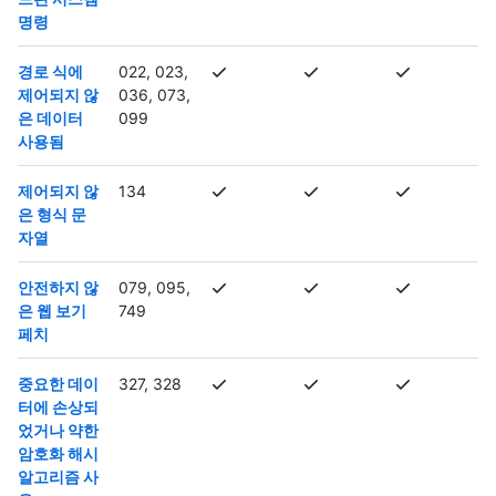
명령
경로 식에
022, 023,
제어되지 않
036, 073,
은 데이터
099
사용됨
제어되지 않
134
은 형식 문
자열
안전하지 않
079, 095,
은 웹 보기
749
페치
중요한 데이
327, 328
터에 손상되
었거나 약한
암호화 해시
알고리즘 사