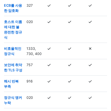
ECB를 사용
327
한 암호화
호스트 이름
020
에 대한 불
완전한 정규
식
비효율적인
1333,
정규식
730, 400
보안에 취약
757
한 TLS 구성
해시 반복
916
부족
정규식 앵커
020
누락