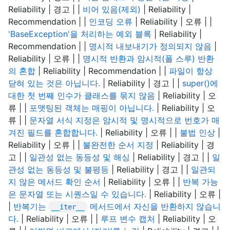
Reliability | 경고 | |
비어 있음(제외)
| Reliability |
Recommendation | |
인코딩 오류
| Reliability | 오류 | |
'BaseException'을 처리하는 예외 블록
| Reliability |
Recommendation | |
명시적 내보내기가 정의되지 않음
|
Reliability | 오류 | |
명시적 반환과 암시적(폴 스루) 반환
의 혼합
| Reliability | Recommendation | |
파일이 항상
닫혀 있는 것은 아닙니다.
| Reliability | 경고 | |
super()에
대한 첫 번째 인수가 클래스를 묶지 않음
| Reliability | 오
류 | |
포맷팅된 객체는 매핑이 아닙니다.
| Reliability | 오
류 | |
문자열 서식 지정은 암시적 및 명시적으로 번호가 매
겨진 필드를 혼합합니다.
| Reliability | 오류 | |
불법 인상
|
Reliability | 오류 | |
불완전한 순서 지정
| Reliability | 경
고 | |
일관성 없는 동등성 및 해싱
| Reliability | 경고 | |
일
관성 없는 동등성 및 불평등
| Reliability | 경고 | |
일관되
지 않은 메서드 확인 순서
| Reliability | 오류 | |
반복 가능
은 문자열 또는 시퀀스일 수 있습니다.
| Reliability | 오류 |
|
반복기는
메서드에서 자신을 반환하지 않습니
__iter__
다.
| Reliability | 오류 | |
루프 변수 캡처
| Reliability | 오