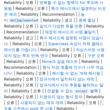
Reliability | 오류 | |
반복할 수 없는 항목이 for 루프에 사
용됨
| Reliability | 오류 | |
특수 메서드에서 발생하는 비표
준 예외
| Reliability | Recommendation | |
높
이
| Reliability | 경고 | |
중복 할당
|
NotImplemented
Reliability | 오류 | |
길이가 다양한 튜플 반환
| Reliability
| Recommendation | |
재정의 메서드의 서명 불일치
|
Reliability | 경고 | |
특수 메서드에 잘못된 서명이 있습니
다.
| Reliability | 오류 | |
Superclass 속성이 하위 클래스
메서드를 가립니다
| Reliability | 오류 | |
의심스러운 사용
되지 않는 루프 반복 변수
| Reliability | 오류 | |
구문 오류
| Reliability | 오류 | |
None과 같음 테스트
| Reliability |
Recommendation | |
형식 지정 호출에 인수가 너무 적습
니다.
| Reliability | 오류 | |
해시할 수 없는 개체 해시됨
|
Reliability | 오류 | |
정규식에서 일치하지 않는 캐럿
|
Reliability | 오류 | |
정규식에서 타의 추종을 불허하는 달
러
| Reliability | 오류 | |
연결할 수 없는
블록
|
except
Reliability | 오류 | |
지원되지 않는 형식 문자
| Reliability
| 오류 | |
사용되지 않는 예외 개체
| Reliability | 오류 | | ,
모듈 수준에서 print 문 사용
| Reliability |