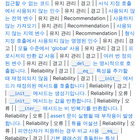
접근할 수 없는 코드
| 유지 관리 | 경고 | |
서식 지정 호출
에서 사용되지 않는 인수
| 유지 관리 | 경고 | |
사용되지 않
는 전역 변수
| 유지 관리 | Recommendation | |
사용하지
않는 가져오기
| 유지 관리 | Recommendation | |
사용되
지 않는 지역 변수
| 유지 관리 | Recommendation | |
형식
지정 호출에서 사용되지 않는 명명된 인수
| 유지 관리 | 경
고 | |
모듈 수준에서 'global' 사용
| 유지 관리 | 경고 | |
프
로시저의 반환 값 사용
| 유지 관리 | 경고 | |
여러 번 정의
된 변수
| 유지 관리 | 경고 | |
는 명시적으로 호
__del__
출됩니다.
| Reliability | 경고 | |
특성을 추가할
__eq__
때 재정의되지 않음
| Reliability | 경고 | |
메서
__init__
드가 재정의된 메서드를 호출합니다
| Reliability | 경고 |
|
메서드는 생성기입니다.
| Reliability | 오류 |
__init__
|
메서드는 값을 반환합니다.
| Reliability | 오
__init__
류 | |
메서드는 비 반복기를 반환합니다.
|
__iter__
Reliability | 오류 | |
assert 문이 실행될 때 부작용이 발생
합니다.
| Reliability | 오류 | |
튜플 어설션
| Reliability | 오
류 | |
피연산자가 지원하는 경우 비교 사용
|
__eq__
Reliability | 경고 | |
기본 클래스의 충돌하는 특성
|