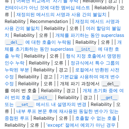
류 | |
어쩌면 비교에서 '자기'를 누락
| Reliability | 경고 | |
컨테이너가 아닌 것에 대한 멤버십 테스트
| Reliability | 오
류 | |
재정의된 메서드의 서명과 사용 간의 불일치
|
Reliability | Recommendation | |
재정의 메서드 서명과
사용 간의 불일치
| Reliability | 오류 | |
여러 할당의 불일
치
| Reliability | 오류 | |
개체를 파기하는 동안 superclass
에 대한 호출이 누락됨
| Reliability | 오류 | |
개
__del__
체를 초기화하는 동안 superclass
에 대한 호
__init__
출 누락
| Reliability | 오류 | |
형식 지정 호출에서 명명된
인수 누락
| Reliability | 오류 | |
정규식에서 특수 그룹의
누락된 부분
| Reliability | 경고 | |
로컬에서 반환된 사전
수정
| Reliability | 경고 | |
기본값을 사용하여 매개 변수
수정
| Reliability | 오류 | | 개체 파기 과정에서
__del__
를 여러 번 호출 | Reliability | 경고 | |
개체 초기화 중에 여
러 번의 호출
| Reliability | 경고 | |
__init__
__get__
또는
메서드 내 설명자의 변경
| Reliability | 오
__set__
류 | |
내부 루프 본문 후에 재사용된 동일한 변수가 있는
중첩된 루프
| Reliability | 오류 | |
호출할 수 없는 호출
|
Reliability | 오류 | |
'except' 절에서 예외가 아닌 경우
|