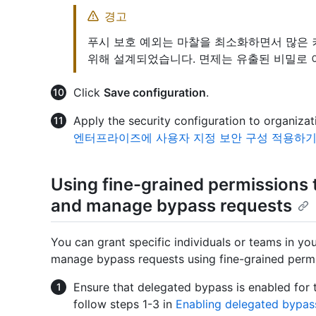
경고
푸시 보호 예외는 마찰을 최소화하면서 많은 
위해 설계되었습니다. 면제는 유출된 비밀로 
Click
Save configuration
.
Apply the security configuration to organizat
엔터프라이즈에 사용자 지정 보안 구성 적용하
Using fine-grained permissions 
and manage bypass requests
You can grant specific individuals or teams in you
manage bypass requests using fine-grained permi
Ensure that delegated bypass is enabled for 
follow steps 1-3 in
Enabling delegated bypass