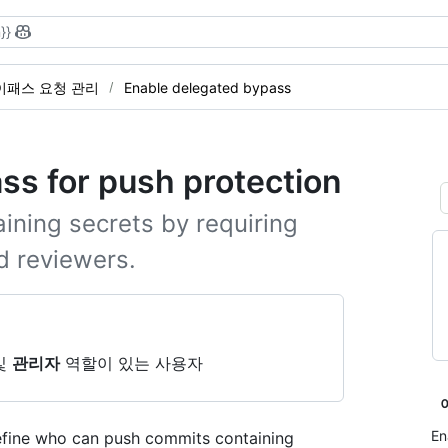
}}
이패스 요청 관리
Enable delegated bypass
ss for push protection
ining secrets by requiring
d reviewers.
및
관리자
역할이 있는 사용자
En
efine who can push commits containing