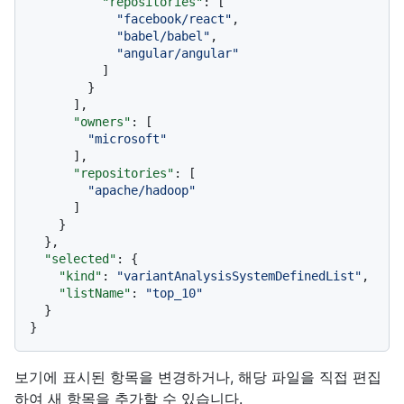
"repositories"
:
[
"facebook/react"
,
"babel/babel"
,
"angular/angular"
]
}
]
,
"owners"
:
[
"microsoft"
]
,
"repositories"
:
[
"apache/hadoop"
]
}
}
,
"selected"
:
{
"kind"
:
"variantAnalysisSystemDefinedList"
,
"listName"
:
"top_10"
}
}
보기에 표시된 항목을 변경하거나, 해당 파일을 직접 편집
하여 새 항목을 추가할 수 있습니다.