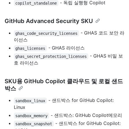
- 독립 실행형 Copilot
copilot_standalone
GitHub Advanced Security SKU
- GHAS 코드 보안 라
ghas_code_security_licenses
이선스
- GHAS 라이선스
ghas_licenses
- GHAS 비밀 보
ghas_secret_protection_licenses
호 라이선스
SKU용 GitHub Copilot 클라우드 및 로컬 샌드
박스
- 샌드박스 for GitHub Copilot:
sandbox_linux
Linux
- 샌드박스: GitHub Copilot메모리
sandbox_memory
- 샌드박스 for GitHub Copilot:
sandbox_snapshot