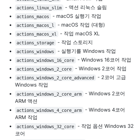
- 액션 리눅스 슬림
actions_linux_slim
- macOS 실행기 작업
actions_macos
- macOS 작업 (대형)
actions_macos_l
- 작업 macOS XL
actions_macos_xl
- 작업 스토리지
actions_storage
- 실행기를 Windows 작업
actions_windows
- Windows 16코어 작업
actions_windows_16_core
- Windows 2코어 작업
actions_windows_2_core
- 2코어 고급
actions_windows_2_core_advanced
Windows 작업
- Windows 2코어
actions_windows_2_core_arm
ARM 액션
- Windows 4코어
actions_windows_4_core_arm
ARM 작업
- 작업 옵션 Windows 32
actions_windows_32_core
코어