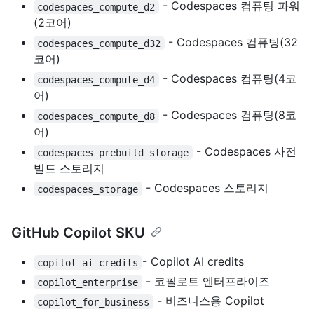
- Codespaces 컴퓨팅 파워
codespaces_compute_d2
(2코어)
- Codespaces 컴퓨팅(32
codespaces_compute_d32
코어)
- Codespaces 컴퓨팅(4코
codespaces_compute_d4
어)
- Codespaces 컴퓨팅(8코
codespaces_compute_d8
어)
- Codespaces 사전
codespaces_prebuild_storage
빌드 스토리지
- Codespaces 스토리지
codespaces_storage
GitHub Copilot SKU
- Copilot AI credits
copilot_ai_credits
- 코필로트 엔터프라이즈
copilot_enterprise
- 비즈니스용 Copilot
copilot_for_business