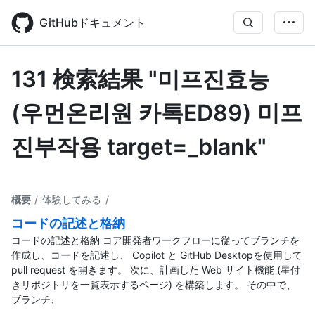
Skip
to
GitHubドキュメント
main
content
131 検索結果 "미프진효능
(우먼온리원 카톡ED89) 미프
진부작용 target=_blank"
概要
/ 体験してみる
/
コードの記述と格納
コードの記述と格納 コア開発者ワークフローに従ってブランチを
作成し、コードを記述し、 Copilot と GitHub Desktopを使用して
pull request を開きます。 次に、計画した Web サイト機能 (星付
きリポジトリを一覧表示するページ) を構築します。 その中で、
ブランチ、