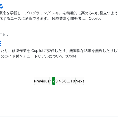
る
概念を学習し、プログラミング スキルを積極的に高めるのに役立つように、Cop
変化するニーズに適応できます。 経験豊富な開発者は、Copilot
する
/
正
を適用したり、修復作業を Copilotに委任したり、無関係な結果を無視した
ののしくみのガイド付きチュートリアルについてはCode
Previous
1
2
3
4
5
6
…
10
Next