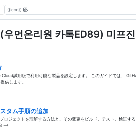
{{icon}}
(우먼온리원 카톡ED89) 미프진부작용
方
Enterprise Cloud試用版で利用可能な製品を設定します。 このガイドでは、 Gi
を提供します。
トリ カスタム手順の追加
ム手順の追加 プロジェクトを理解する方法と、その変更をビルド、テスト、検証す
 -->