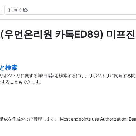
{{icon}}
(우먼온리원 카톡ED89) 미프진부작용
グと検索
 GitHub上のリポジトリに関する詳細情報を検索するには、リポジトリに関
をフィルタすることもできます。
作成および管理します。 Most endpoints use Authorization: Bearer