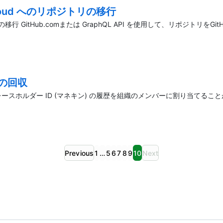
se Cloud へのリポジトリの移行
ポジトリの移行 GitHub.comまたは GraphQL API を使用して、リポジトリをGitH
キンの回収
、プレースホルダー ID (マネキン) の履歴を組織のメンバーに割り当てることができます。 
Previous
1
…
5
6
7
8
9
10
Next