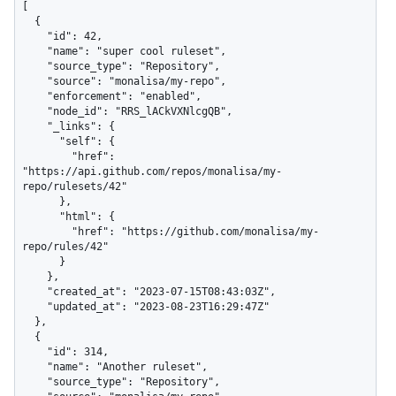
[

  {

    "id": 42,

    "name": "super cool ruleset",

    "source_type": "Repository",

    "source": "monalisa/my-repo",

    "enforcement": "enabled",

    "node_id": "RRS_lACkVXNlcgQB",

    "_links": {

      "self": {

        "href": 
"https://api.github.com/repos/monalisa/my-
repo/rulesets/42"

      },

      "html": {

        "href": "https://github.com/monalisa/my-
repo/rules/42"

      }

    },

    "created_at": "2023-07-15T08:43:03Z",

    "updated_at": "2023-08-23T16:29:47Z"

  },

  {

    "id": 314,

    "name": "Another ruleset",

    "source_type": "Repository",
