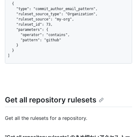
  {

    "type": "commit_author_email_pattern",

    "ruleset_source_type": "Organization",

    "ruleset_source": "my-org",

    "ruleset_id": 73,

    "parameters": {

      "operator": "contains",

      "pattern": "github"

    }

  }

]
Get all repository rulesets
Get all the rulesets for a repository.