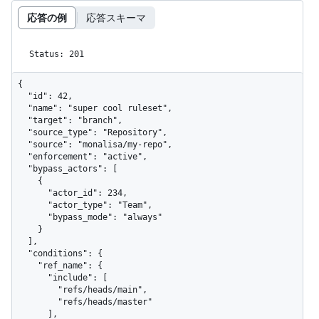
応答の例
応答スキーマ
Status: 201
{

  "id": 42,

  "name": "super cool ruleset",

  "target": "branch",

  "source_type": "Repository",

  "source": "monalisa/my-repo",

  "enforcement": "active",

  "bypass_actors": [

    {

      "actor_id": 234,

      "actor_type": "Team",

      "bypass_mode": "always"

    }

  ],

  "conditions": {

    "ref_name": {

      "include": [

        "refs/heads/main",

        "refs/heads/master"

      ],
