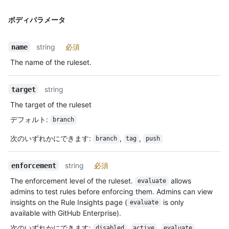
ボディパラメータ
string
必須
name
The name of the ruleset.
string
target
The target of the ruleset
デフォルト
:
branch
次のいずれかにできます
:
,
,
branch
tag
push
string
必須
enforcement
The enforcement level of the ruleset.
allows
evaluate
admins to test rules before enforcing them. Admins can view
insights on the Rule Insights page (
is only
evaluate
available with GitHub Enterprise).
次のいずれかにできます
:
,
,
disabled
active
evaluate