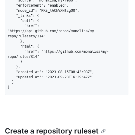
    "source": "monalisa/my-repo",

    "enforcement": "enabled",

    "node_id": "RRS_lACkVXNlcgQQ",

    "_links": {

      "self": {

        "href": 
"https://api.github.com/repos/monalisa/my-
repo/rulesets/314"

      },

      "html": {

        "href": "https://github.com/monalisa/my-
repo/rules/314"

      }

    },

    "created_at": "2023-08-15T08:43:03Z",

    "updated_at": "2023-09-23T16:29:47Z"

  }

]
Create a repository ruleset