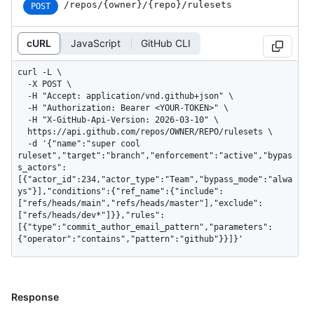
/repos
/{owner}
/{repo}
/rulesets
POST
cURL
JavaScript
GitHub CLI
curl -L \

  -X POST \

  -H "Accept: application/vnd.github+json" \

  -H "Authorization: Bearer <YOUR-TOKEN>" \

  -H "X-GitHub-Api-Version: 2026-03-10" \

  https://api.github.com/repos/OWNER/REPO/rulesets \

  -d '{"name":"super cool 
ruleset","target":"branch","enforcement":"active","bypas
s_actors":
[{"actor_id":234,"actor_type":"Team","bypass_mode":"alwa
ys"}],"conditions":{"ref_name":{"include":
["refs/heads/main","refs/heads/master"],"exclude":
["refs/heads/dev*"]}},"rules":
[{"type":"commit_author_email_pattern","parameters":
{"operator":"contains","pattern":"github"}}]}'
Response