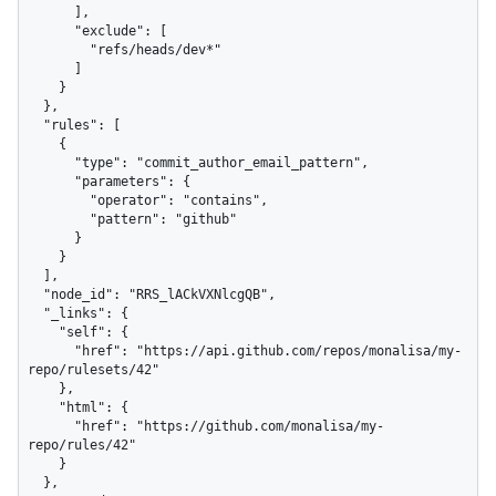
      ],

      "exclude": [

        "refs/heads/dev*"

      ]

    }

  },

  "rules": [

    {

      "type": "commit_author_email_pattern",

      "parameters": {

        "operator": "contains",

        "pattern": "github"

      }

    }

  ],

  "node_id": "RRS_lACkVXNlcgQB",

  "_links": {

    "self": {

      "href": "https://api.github.com/repos/monalisa/my-
repo/rulesets/42"

    },

    "html": {

      "href": "https://github.com/monalisa/my-
repo/rules/42"

    }

  },
