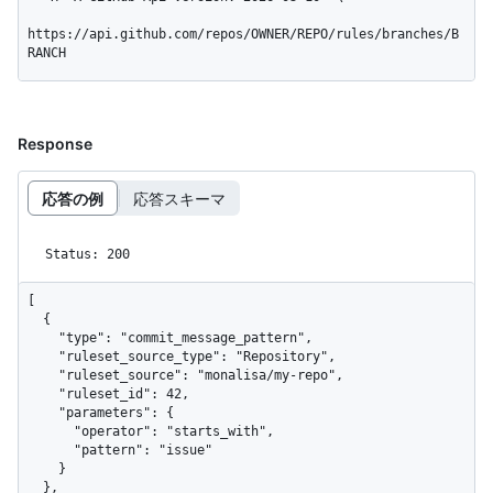
https://api.github.com/repos/OWNER/REPO/rules/branches/B
RANCH
Response
応答の例
応答スキーマ
Status: 200
[

  {

    "type": "commit_message_pattern",

    "ruleset_source_type": "Repository",

    "ruleset_source": "monalisa/my-repo",

    "ruleset_id": 42,

    "parameters": {

      "operator": "starts_with",

      "pattern": "issue"

    }

  },
