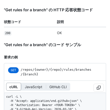
"Get rules for a branch" の HTTP 応答状態コード
状態コード
説明
OK
200
"Get rules for a branch" のコード サンプル
要求の例
/repos
/{owner}
/{repo}
/rules
/branches
GET
/{branch}
cURL
JavaScript
GitHub CLI
curl -L \

  -H "Accept: application/vnd.github+json" \

  -H "Authorization: Bearer <YOUR-TOKEN>" \

  -H "X-GitHub-Api-Version: 2026-03-10" \
