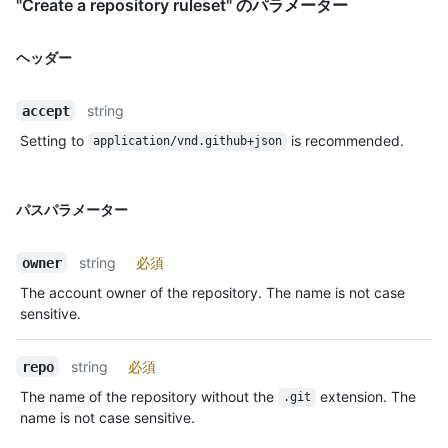
"Create a repository ruleset" のパラメーター
ヘッダー
string
accept
Setting to
is recommended.
application/vnd.github+json
パスパラメーター
string
必須
owner
The account owner of the repository. The name is not case
sensitive.
string
必須
repo
The name of the repository without the
extension. The
.git
name is not case sensitive.