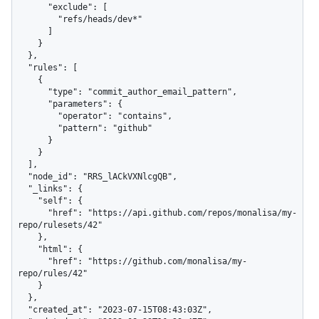
      "exclude": [

        "refs/heads/dev*"

      ]

    }

  },

  "rules": [

    {

      "type": "commit_author_email_pattern",

      "parameters": {

        "operator": "contains",

        "pattern": "github"

      }

    }

  ],

  "node_id": "RRS_lACkVXNlcgQB",

  "_links": {

    "self": {

      "href": "https://api.github.com/repos/monalisa/my-
repo/rulesets/42"

    },

    "html": {

      "href": "https://github.com/monalisa/my-
repo/rules/42"

    }

  },

  "created_at": "2023-07-15T08:43:03Z",
