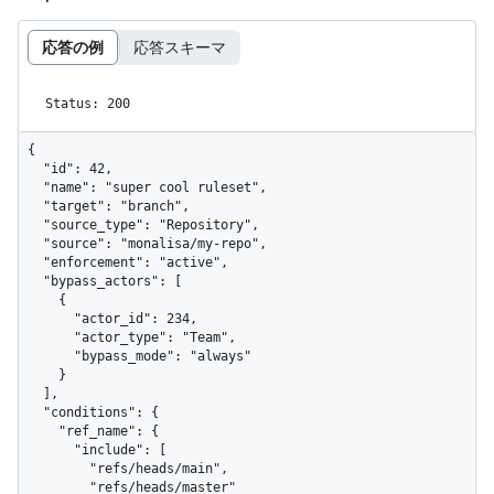
応答の例
応答スキーマ
Status: 200
{

  "id": 42,

  "name": "super cool ruleset",

  "target": "branch",

  "source_type": "Repository",

  "source": "monalisa/my-repo",

  "enforcement": "active",

  "bypass_actors": [

    {

      "actor_id": 234,

      "actor_type": "Team",

      "bypass_mode": "always"

    }

  ],

  "conditions": {

    "ref_name": {

      "include": [

        "refs/heads/main",

        "refs/heads/master"
