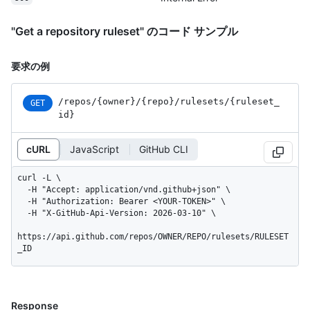
"Get a repository ruleset" のコード サンプル
要求の例
/repos
/{owner}
/{repo}
/rulesets
/{ruleset_
GET
id}
cURL
JavaScript
GitHub CLI
curl -L \

  -H "Accept: application/vnd.github+json" \

  -H "Authorization: Bearer <YOUR-TOKEN>" \

  -H "X-GitHub-Api-Version: 2026-03-10" \

https://api.github.com/repos/OWNER/REPO/rulesets/RULESET
_ID
Response