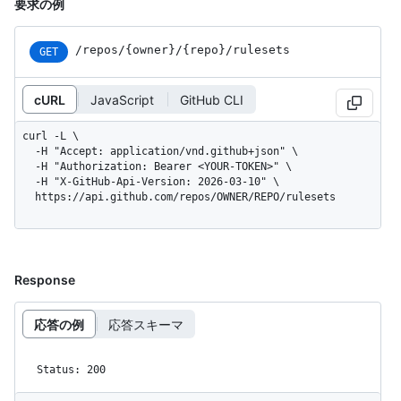
要求の例
/repos
/{owner}
/{repo}
/rulesets
GET
cURL
JavaScript
GitHub CLI
curl -L \

  -H "Accept: application/vnd.github+json" \

  -H "Authorization: Bearer <YOUR-TOKEN>" \

  -H "X-GitHub-Api-Version: 2026-03-10" \

  https://api.github.com/repos/OWNER/REPO/rulesets
Response
応答の例
応答スキーマ
Status: 200