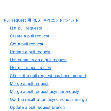
,
Pull request 用 REST API エンドポイント
1
,
List pull requests
of
1
,
Create a pull request
5
of
2
,
Get a pull request
11
of
3
,
Update a pull request
11
of
4
,
List commits on a pull request
11
of
5
,
List pull requests files
11
of
6
,
Check if a pull request has been merged
11
of
7
,
Merge a pull request
11
of
8
,
Merge a pull request asynchronously
11
of
9
,
Get the result of an asynchronous merge
11
of
10
,
Update a pull request branch
11