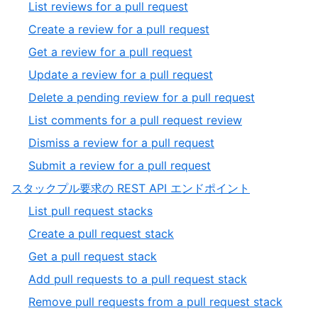
4
,
List reviews for a pull request
3
of
1
,
Create a review for a pull request
5
of
2
,
Get a review for a pull request
8
of
3
,
Update a review for a pull request
8
of
4
,
Delete a pending review for a pull request
8
of
5
,
List comments for a pull request review
8
of
6
,
Dismiss a review for a pull request
8
of
7
,
Submit a review for a pull request
8
of
8
,
スタックプル要求の REST API エンドポイント
8
of
5
,
List pull request stacks
8
of
1
,
Create a pull request stack
5
of
2
,
Get a pull request stack
5
of
3
,
Add pull requests to a pull request stack
5
of
4
,
Remove pull requests from a pull request stack
5
of