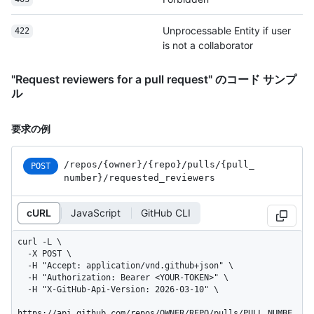
Unprocessable Entity if user
422
is not a collaborator
"Request reviewers for a pull request" のコード サンプ
ル
要求の例
/repos
/{owner}
/{repo}
/pulls
/{pull_
POST
number}
/requested_
reviewers
cURL
JavaScript
GitHub CLI
curl -L \

  -X POST \

  -H "Accept: application/vnd.github+json" \

  -H "Authorization: Bearer <YOUR-TOKEN>" \

  -H "X-GitHub-Api-Version: 2026-03-10" \

https://api.github.com/repos/OWNER/REPO/pulls/PULL_NUMBE