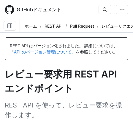
Skip
to
GitHubドキュメント
main
content
ホーム
REST API
Pull Request
レビューリクエ
名
名
名
名
名
名
名
名
前,
前,
前,
前,
前,
前,
前,
前,
REST API はバージョン化されました。
詳細については、
タ
タ
タ
タ
タ
タ
タ
タ
「
API のバージョン管理について
」を参照してください。
イ
イ
イ
イ
イ
イ
イ
イ
プ,
プ,
プ,
プ,
プ,
プ,
プ,
プ,
説
説
説
説
説
説
説
説
レビュー要求用 REST API
明
明
明
明
明
明
明
明
エンドポイント
REST API を使って、レビュー要求を操
作します。