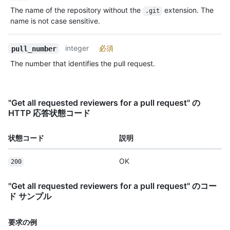
The name of the repository without the
extension. The
.git
name is not case sensitive.
integer
必須
pull_number
The number that identifies the pull request.
"Get all requested reviewers for a pull request" の
HTTP 応答状態コード
状態コード
説明
OK
200
"Get all requested reviewers for a pull request" のコー
ド サンプル
要求の例