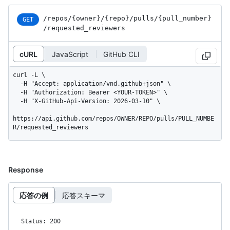
/repos
/{owner}
/{repo}
/pulls
/{pull_
number}
GET
/requested_
reviewers
cURL
JavaScript
GitHub CLI
curl -L \

  -H "Accept: application/vnd.github+json" \

  -H "Authorization: Bearer <YOUR-TOKEN>" \

  -H "X-GitHub-Api-Version: 2026-03-10" \

https://api.github.com/repos/OWNER/REPO/pulls/PULL_NUMBE
R/requested_reviewers
Response
応答の例
応答スキーマ
Status: 200