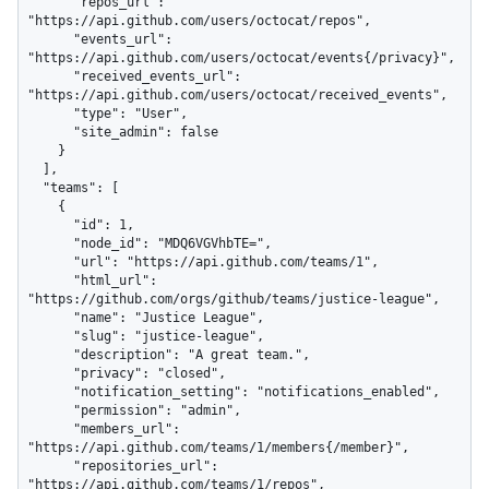
      "repos_url": 
"https://api.github.com/users/octocat/repos",

      "events_url": 
"https://api.github.com/users/octocat/events{/privacy}",

      "received_events_url": 
"https://api.github.com/users/octocat/received_events",

      "type": "User",

      "site_admin": false

    }

  ],

  "teams": [

    {

      "id": 1,

      "node_id": "MDQ6VGVhbTE=",

      "url": "https://api.github.com/teams/1",

      "html_url": 
"https://github.com/orgs/github/teams/justice-league",

      "name": "Justice League",

      "slug": "justice-league",

      "description": "A great team.",

      "privacy": "closed",

      "notification_setting": "notifications_enabled",

      "permission": "admin",

      "members_url": 
"https://api.github.com/teams/1/members{/member}",

      "repositories_url": 
"https://api.github.com/teams/1/repos",
