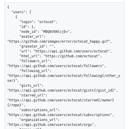
{

  "users": [

    {

      "login": "octocat",

      "id": 1,

      "node_id": "MDQ6VXNlcjE=",

      "avatar_url": 
"https://github.com/images/error/octocat_happy.gif",

      "gravatar_id": "",

      "url": "https://api.github.com/users/octocat",

      "html_url": "https://github.com/octocat",

      "followers_url": 
"https://api.github.com/users/octocat/followers",

      "following_url": 
"https://api.github.com/users/octocat/following{/other_u
ser}",

      "gists_url": 
"https://api.github.com/users/octocat/gists{/gist_id}",

      "starred_url": 
"https://api.github.com/users/octocat/starred{/owner}
{/repo}",

      "subscriptions_url": 
"https://api.github.com/users/octocat/subscriptions",

      "organizations_url": 
"https://api.github.com/users/octocat/orgs",
