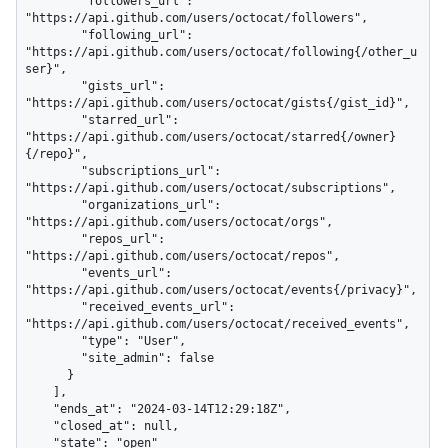
        "followers_url": 
"https://api.github.com/users/octocat/followers",

        "following_url": 
"https://api.github.com/users/octocat/following{/other_u
ser}",

        "gists_url": 
"https://api.github.com/users/octocat/gists{/gist_id}",

        "starred_url": 
"https://api.github.com/users/octocat/starred{/owner}
{/repo}",

        "subscriptions_url": 
"https://api.github.com/users/octocat/subscriptions",

        "organizations_url": 
"https://api.github.com/users/octocat/orgs",

        "repos_url": 
"https://api.github.com/users/octocat/repos",

        "events_url": 
"https://api.github.com/users/octocat/events{/privacy}",

        "received_events_url": 
"https://api.github.com/users/octocat/received_events",

        "type": "User",

        "site_admin": false

      }

    ],

    "ends_at": "2024-03-14T12:29:18Z",

    "closed_at": null,

    "state": "open"
