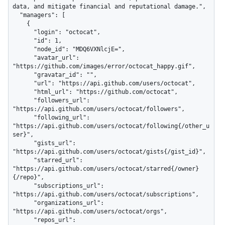
data, and mitigate financial and reputational damage.",

  "managers": [

    {

      "login": "octocat",

      "id": 1,

      "node_id": "MDQ6VXNlcjE=",

      "avatar_url": 
"https://github.com/images/error/octocat_happy.gif",

      "gravatar_id": "",

      "url": "https://api.github.com/users/octocat",

      "html_url": "https://github.com/octocat",

      "followers_url": 
"https://api.github.com/users/octocat/followers",

      "following_url": 
"https://api.github.com/users/octocat/following{/other_u
ser}",

      "gists_url": 
"https://api.github.com/users/octocat/gists{/gist_id}",

      "starred_url": 
"https://api.github.com/users/octocat/starred{/owner}
{/repo}",

      "subscriptions_url": 
"https://api.github.com/users/octocat/subscriptions",

      "organizations_url": 
"https://api.github.com/users/octocat/orgs",

      "repos_url": 