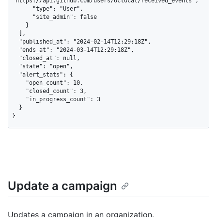
"https://api.github.com/users/octocat/received_events",

      "type": "User",

      "site_admin": false

    }

  ],

  "published_at": "2024-02-14T12:29:18Z",

  "ends_at": "2024-03-14T12:29:18Z",

  "closed_at": null,

  "state": "open",

  "alert_stats": {

    "open_count": 10,

    "closed_count": 3,

    "in_progress_count": 3

  }

}
Update a campaign
Updates a campaign in an organization.