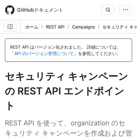
Skip
to
GitHubドキュメント
main
content
ホーム
REST API
Campaigns
セキュリティ キ
名
名
名
名
名
名
名
名
名
名
名
名
前,
前,
前,
前,
前,
前,
前,
前,
前,
前,
前,
前,
REST API はバージョン化されました。
詳細については、
タ
タ
タ
タ
タ
タ
タ
タ
タ
タ
タ
タ
「
API のバージョン管理について
」を参照してください。
イ
イ
イ
イ
イ
イ
イ
イ
イ
イ
イ
イ
プ,
プ,
プ,
プ,
プ,
プ,
プ,
プ,
プ,
プ,
プ,
プ,
説
説
説
説
説
説
説
説
説
説
説
説
セキュリティ キャンペーン
明
明
明
明
明
明
明
明
明
明
明
明
の REST API エンドポイン
ト
REST API を使って、organization のセ
キュリティ キャンペーンを作成および管