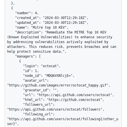
  },

  {

    "number": 4,

    "created_at": "2024-03-30T12:29:18Z",

    "updated_at": "2024-03-30T12:29:18Z",

    "name": "Mitre top 10 KEV",

    "description": "Remediate the MITRE Top 10 KEV 
(Known Exploited Vulnerabilities) to enhance security 
by addressing vulnerabilities actively exploited by 
attackers. This reduces risk, prevents breaches and can 
help protect sensitive data.",

    "managers": [

      {

        "login": "octocat",

        "id": 1,

        "node_id": "MDQ6VXNlcjE=",

        "avatar_url": 
"https://github.com/images/error/octocat_happy.gif",

        "gravatar_id": "",

        "url": "https://api.github.com/users/octocat",

        "html_url": "https://github.com/octocat",

        "followers_url": 
"https://api.github.com/users/octocat/followers",

        "following_url": 
"https://api.github.com/users/octocat/following{/other_u
ser}",
