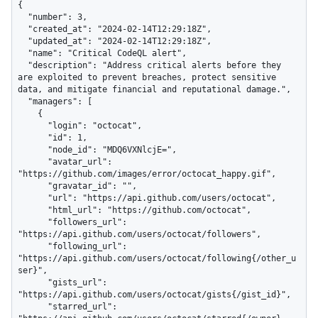
{

  "number": 3,

  "created_at": "2024-02-14T12:29:18Z",

  "updated_at": "2024-02-14T12:29:18Z",

  "name": "Critical CodeQL alert",

  "description": "Address critical alerts before they 
are exploited to prevent breaches, protect sensitive 
data, and mitigate financial and reputational damage.",

  "managers": [

    {

      "login": "octocat",

      "id": 1,

      "node_id": "MDQ6VXNlcjE=",

      "avatar_url": 
"https://github.com/images/error/octocat_happy.gif",

      "gravatar_id": "",

      "url": "https://api.github.com/users/octocat",

      "html_url": "https://github.com/octocat",

      "followers_url": 
"https://api.github.com/users/octocat/followers",

      "following_url": 
"https://api.github.com/users/octocat/following{/other_u
ser}",

      "gists_url": 
"https://api.github.com/users/octocat/gists{/gist_id}",

      "starred_url": 