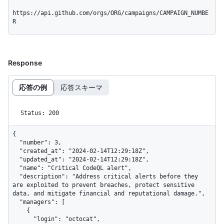
https://api.github.com/orgs/ORG/campaigns/CAMPAIGN_NUMBE
R
Response
応答の例
応答スキーマ
Status: 200
{

  "number": 3,

  "created_at": "2024-02-14T12:29:18Z",

  "updated_at": "2024-02-14T12:29:18Z",

  "name": "Critical CodeQL alert",

  "description": "Address critical alerts before they 
are exploited to prevent breaches, protect sensitive 
data, and mitigate financial and reputational damage.",

  "managers": [

    {

      "login": "octocat",
