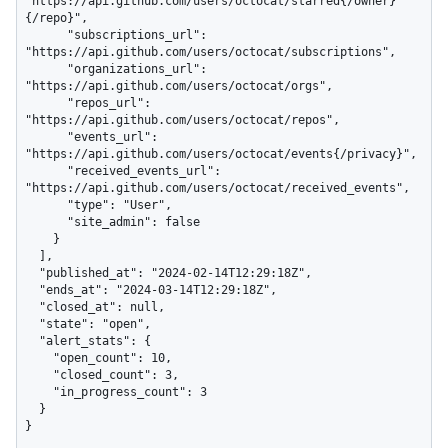
"https://api.github.com/users/octocat/starred{/owner}
{/repo}",

      "subscriptions_url": 
"https://api.github.com/users/octocat/subscriptions",

      "organizations_url": 
"https://api.github.com/users/octocat/orgs",

      "repos_url": 
"https://api.github.com/users/octocat/repos",

      "events_url": 
"https://api.github.com/users/octocat/events{/privacy}",

      "received_events_url": 
"https://api.github.com/users/octocat/received_events",

      "type": "User",

      "site_admin": false

    }

  ],

  "published_at": "2024-02-14T12:29:18Z",

  "ends_at": "2024-03-14T12:29:18Z",

  "closed_at": null,

  "state": "open",

  "alert_stats": {

    "open_count": 10,

    "closed_count": 3,

    "in_progress_count": 3

  }

}