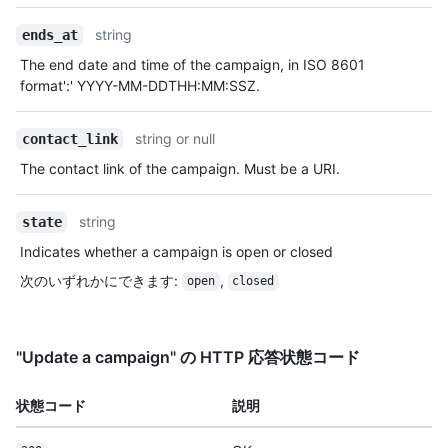
string
ends_at
The end date and time of the campaign, in ISO 8601
format':' YYYY-MM-DDTHH:MM:SSZ.
string or null
contact_link
The contact link of the campaign. Must be a URI.
string
state
Indicates whether a campaign is open or closed
次のいずれかにできます
:
,
open
closed
"Update a campaign" の HTTP 応答状態コード
状態コード
説明