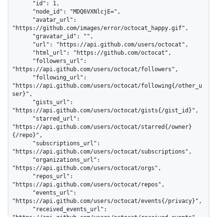
      "id": 1,

      "node_id": "MDQ6VXNlcjE=",

      "avatar_url": 
"https://github.com/images/error/octocat_happy.gif",

      "gravatar_id": "",

      "url": "https://api.github.com/users/octocat",

      "html_url": "https://github.com/octocat",

      "followers_url": 
"https://api.github.com/users/octocat/followers",

      "following_url": 
"https://api.github.com/users/octocat/following{/other_u
ser}",

      "gists_url": 
"https://api.github.com/users/octocat/gists{/gist_id}",

      "starred_url": 
"https://api.github.com/users/octocat/starred{/owner}
{/repo}",

      "subscriptions_url": 
"https://api.github.com/users/octocat/subscriptions",

      "organizations_url": 
"https://api.github.com/users/octocat/orgs",

      "repos_url": 
"https://api.github.com/users/octocat/repos",

      "events_url": 
"https://api.github.com/users/octocat/events{/privacy}",

      "received_events_url": 