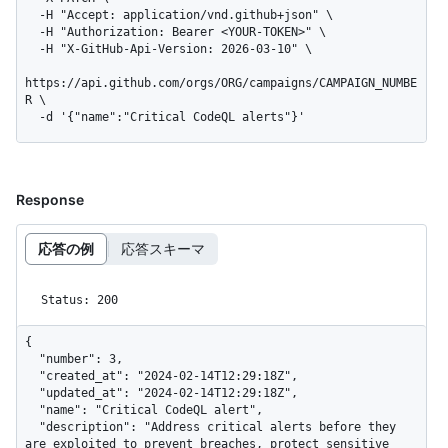
  -H "Accept: application/vnd.github+json" \

  -H "Authorization: Bearer <YOUR-TOKEN>" \

  -H "X-GitHub-Api-Version: 2026-03-10" \

https://api.github.com/orgs/ORG/campaigns/CAMPAIGN_NUMBE
R \

  -d '{"name":"Critical CodeQL alerts"}'
Response
応答の例
応答スキーマ
Status: 200
{

  "number": 3,

  "created_at": "2024-02-14T12:29:18Z",

  "updated_at": "2024-02-14T12:29:18Z",

  "name": "Critical CodeQL alert",

  "description": "Address critical alerts before they 
are exploited to prevent breaches, protect sensitive 