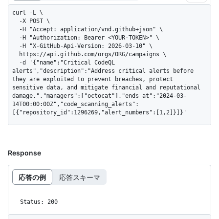
curl -L \

  -X POST \

  -H "Accept: application/vnd.github+json" \

  -H "Authorization: Bearer <YOUR-TOKEN>" \

  -H "X-GitHub-Api-Version: 2026-03-10" \

  https://api.github.com/orgs/ORG/campaigns \

  -d '{"name":"Critical CodeQL 
alerts","description":"Address critical alerts before 
they are exploited to prevent breaches, protect 
sensitive data, and mitigate financial and reputational 
damage.","managers":["octocat"],"ends_at":"2024-03-
14T00:00:00Z","code_scanning_alerts":
[{"repository_id":1296269,"alert_numbers":[1,2]}]}'
Response
応答の例
応答スキーマ
Status: 200