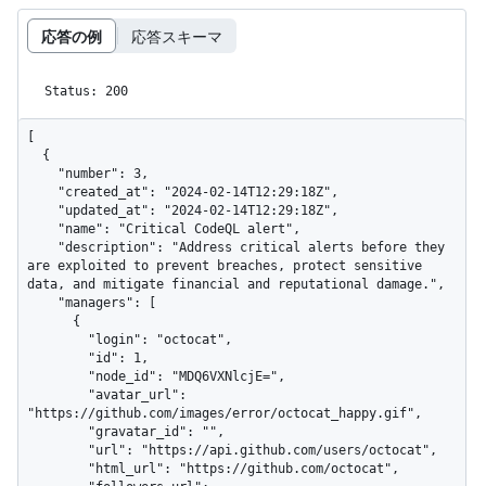
応答の例
応答スキーマ
Status: 200
[

  {

    "number": 3,

    "created_at": "2024-02-14T12:29:18Z",

    "updated_at": "2024-02-14T12:29:18Z",

    "name": "Critical CodeQL alert",

    "description": "Address critical alerts before they 
are exploited to prevent breaches, protect sensitive 
data, and mitigate financial and reputational damage.",

    "managers": [

      {

        "login": "octocat",

        "id": 1,

        "node_id": "MDQ6VXNlcjE=",

        "avatar_url": 
"https://github.com/images/error/octocat_happy.gif",

        "gravatar_id": "",

        "url": "https://api.github.com/users/octocat",

        "html_url": "https://github.com/octocat",
