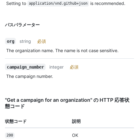
Setting to
is recommended.
application/vnd.github+json
パスパラメーター
string
必須
org
The organization name. The name is not case sensitive.
integer
必須
campaign_number
The campaign number.
"Get a campaign for an organization" の HTTP 応答状
態コード
状態コード
説明
OK
200