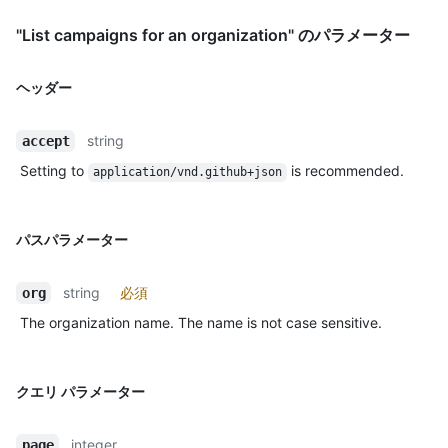
"List campaigns for an organization" のパラメーター
ヘッダー
string
accept
Setting to
is recommended.
application/vnd.github+json
パスパラメーター
string
必須
org
The organization name. The name is not case sensitive.
クエリ パラメーター
integer
page