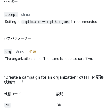
ヘッダー
string
accept
Setting to
is recommended.
application/vnd.github+json
パスパラメーター
string
必須
org
The organization name. The name is not case sensitive.
"Create a campaign for an organization" の HTTP 応答
状態コード
状態コード
説明
OK
200