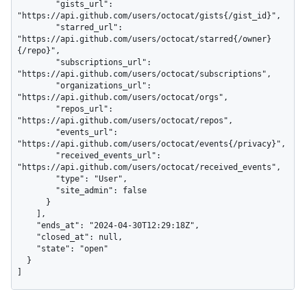
        "gists_url": 
"https://api.github.com/users/octocat/gists{/gist_id}",

        "starred_url": 
"https://api.github.com/users/octocat/starred{/owner}
{/repo}",

        "subscriptions_url": 
"https://api.github.com/users/octocat/subscriptions",

        "organizations_url": 
"https://api.github.com/users/octocat/orgs",

        "repos_url": 
"https://api.github.com/users/octocat/repos",

        "events_url": 
"https://api.github.com/users/octocat/events{/privacy}",

        "received_events_url": 
"https://api.github.com/users/octocat/received_events",

        "type": "User",

        "site_admin": false

      }

    ],

    "ends_at": "2024-04-30T12:29:18Z",

    "closed_at": null,

    "state": "open"

  }

]