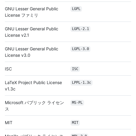
GNU Lesser General Public
LGPL
License ファミリ
GNU Lesser General Public
LGPL-2.1
License v2.1
GNU Lesser General Public
LGPL-3.0
License v3.0
ISC
ISC
LaTeX Project Public License
LPPL-1.3c
v1.3c
Microsoft パブリック ライセン
MS-PL
ス
MIT
MIT