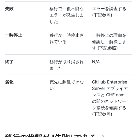
失敗
移行で回復不能な
エラーを調査する
エラーが発生しま
(下記参照)
した
一時停止
移行が一時停止さ
一時停止の理由を
れている
確認し、解決しま
す (下記参照)
終了
移行が取り消され
N/A
ました
劣化
宛先に到達できな
GitHub Enterprise
い
Server アプライア
ンスと GHE.com
の間のネットワー
ク接続を確認する
(下記参照)