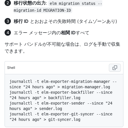
移行状態の出力
:
elm migration status --
migration-id MIGRATION-ID
移行 ID
とおおよその失敗時間 (タイムゾーンあり)
エラー メッセージ内の
相関 ID
すべて
サポート バンドルが不可能な場合は、ログを手動で収集
できます。
Shell
journalctl -t elm-exporter-migration-manager --
since "24 hours ago" > migration-manager.log

journalctl -t elm-exporter-backfiller --since 
"24 hours ago" > backfiller.log

journalctl -t elm-exporter-sender --since "24 
hours ago" > sender.log

journalctl -t elm-exporter-git-syncer --since 