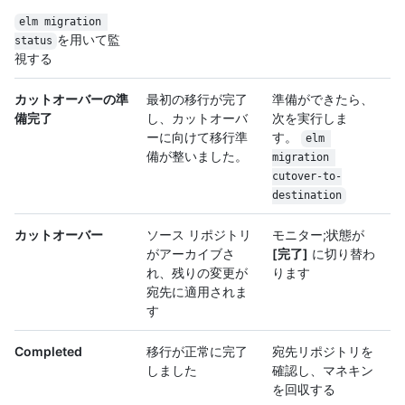
elm migration 
を用いて監
status
視する
カットオーバーの準
最初の移行が完了
準備ができたら、
備完了
し、カットオーバ
次を実行しま
ーに向けて移行準
す。
elm 
備が整いました。
migration 
cutover-to-
destination
カットオーバー
ソース リポジトリ
モニター;状態が
がアーカイブさ
[完了]
に切り替わ
れ、残りの変更が
ります
宛先に適用されま
す
Completed
移行が正常に完了
宛先リポジトリを
しました
確認し、マネキン
を回収する