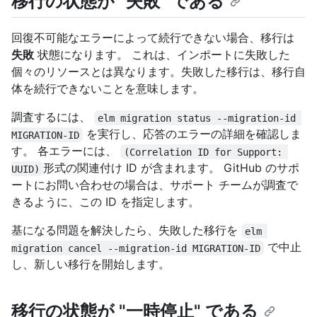
移行の状態が "失敗" である
回復不可能なエラーによって続行できない場合、移行は
失敗
状態になります。 これは、インポートに失敗した
個々のリソースとは異なります。失敗した移行は、移行自
体を続行できないことを意味します。
調査するには、
elm migration status --migration-id 
を実行し、応答のエラーの詳細を確認しま
MIGRATION-ID
す。 各エラーには、
(Correlation ID for Support: 
形式の関連付け ID が含まれます。 GitHub のサポ
UUID)
ートにお問い合わせの場合は、サポート チームが調査で
きるように、この ID を指定します。
基になる問題を解決したら、失敗した移行を
elm 
で中止
migration cancel --migration-id MIGRATION-ID
し、新しい移行を開始します。
移行の状態が "一時停止" である