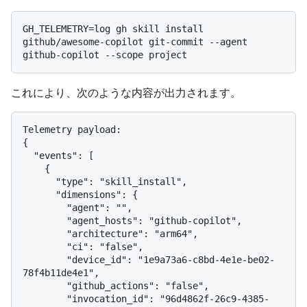
GH_TELEMETRY=log gh skill install 
github/awesome-copilot git-commit --agent 
これにより、次のような内容が出力されます。
Telemetry payload:

{

  "events": [

    {

      "type": "skill_install",

      "dimensions": {

        "agent": "",

        "agent_hosts": "github-copilot",

        "architecture": "arm64",

        "ci": "false",

        "device_id": "1e9a73a6-c8bd-4e1e-be02-
78f4b11de4e1",

        "github_actions": "false",

        "invocation_id": "96d4862f-26c9-4385-