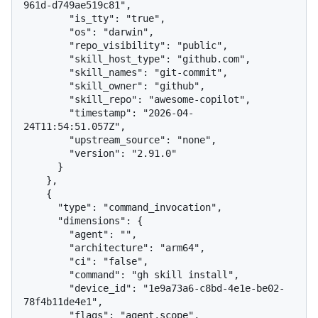
961d-d749ae519c81",

        "is_tty": "true",

        "os": "darwin",

        "repo_visibility": "public",

        "skill_host_type": "github.com",

        "skill_names": "git-commit",

        "skill_owner": "github",

        "skill_repo": "awesome-copilot",

        "timestamp": "2026-04-
24T11:54:51.057Z",

        "upstream_source": "none",

        "version": "2.91.0"

      }

    },

    {

      "type": "command_invocation",

      "dimensions": {

        "agent": "",

        "architecture": "arm64",

        "ci": "false",

        "command": "gh skill install",

        "device_id": "1e9a73a6-c8bd-4e1e-be02-
78f4b11de4e1",

        "flags": "agent,scope",
