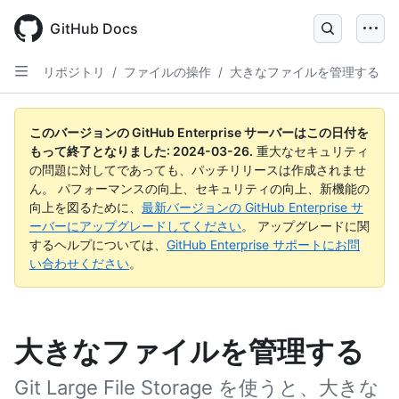
Skip
to
GitHub Docs
main
content
リポジトリ
/
ファイルの操作
/
大きなファイルを管理する
このバージョンの GitHub Enterprise サーバーはこの日付を
もって終了となりました:
2024-03-26
.
重大なセキュリティ
の問題に対してであっても、パッチリリースは作成されませ
ん。 パフォーマンスの向上、セキュリティの向上、新機能の
向上を図るために、
最新バージョンの GitHub Enterprise サ
ーバーにアップグレードしてください
。 アップグレードに関
するヘルプについては、
GitHub Enterprise サポートにお問
い合わせください
。
大きなファイルを管理する
Git Large File Storage を使うと、大きな