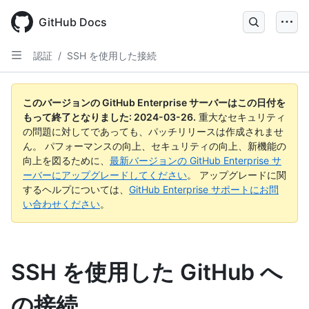
Skip
to
GitHub Docs
main
content
認証
/
SSH を使用した接続
このバージョンの GitHub Enterprise サーバーはこの日付を
もって終了となりました:
2024-03-26
.
重大なセキュリティ
の問題に対してであっても、パッチリリースは作成されませ
ん。 パフォーマンスの向上、セキュリティの向上、新機能の
向上を図るために、
最新バージョンの GitHub Enterprise サ
ーバーにアップグレードしてください
。 アップグレードに関
するヘルプについては、
GitHub Enterprise サポートにお問
い合わせください
。
SSH を使用した GitHub へ
の接続