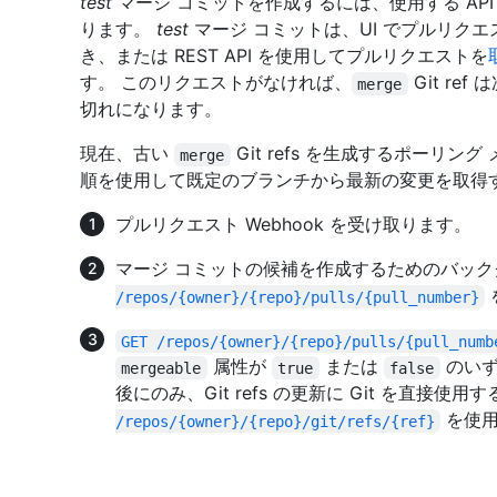
test
マージ コミットを作成するには、使用する AP
ります。
test
マージ コミットは、UI でプルリクエ
き、または REST API を使用してプルリクエストを
す。 このリクエストがなければ、
Git r
merge
切れになります。
現在、古い
Git refs を生成するポーリン
merge
順を使用して既定のブランチから最新の変更を取得
プルリクエスト Webhook を受け取ります。
マージ コミットの候補を作成するためのバック
/repos/{owner}/{repo}/pulls/{pull_number}
GET /repos/{owner}/{repo}/pulls/{pull_numb
属性が
または
のいず
mergeable
true
false
後にのみ、Git refs の更新に Git を直接使用
を使用
/repos/{owner}/{repo}/git/refs/{ref}