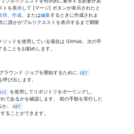
I でプルリクエストを明示的に要求する必要があ
ストを表示して [マージ] ボタンが表示されたと
取得
、
作成
、または
編集
するときに作成されま
ef は次に誰かがプルリクエストを表示するまで期限
グ メソッドを使用している場合は GitHub、次の手
することをお勧めします。
グラウンド ジョブを開始するために
GET 
を呼び出します。
を使用してリポジトリをポーリングし、
er}
れであるかを確認します。 前の手順を実行した
するか、
GET 
することができます。