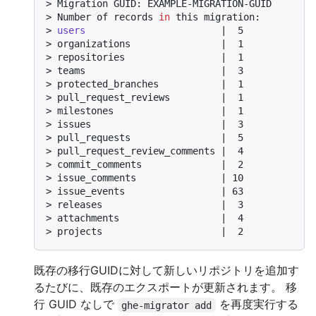
> 
Migration GUID: EXAMPLE-MIGRATION-GUID
> 
Number of records 
in
 this migration:
> 
users
                        |  5
> 
organizations                |  1
> 
repositories                 |  1
> 
teams                        |  3
> 
protected_branches           |  1
> 
pull_request_reviews         |  1
> 
milestones                   |  1
> 
issues                       |  3
> 
pull_requests                |  5
> 
pull_request_review_comments |  4
> 
commit_comments              |  2
> 
issue_comments               | 10
> 
issue_events                 | 63
> 
releases                     |  3
> 
attachments                  |  4
> 
projects                     |  2
既存の移行GUIDに対して新しいリポジトリを追加す
るたびに、既存のエクスポートが更新されます。 移
行 GUID なしで
を再度実行する
ghe-migrator add