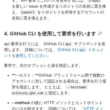
す。 API 要求でこのパスを使用するには、
{repo}
を新しい issue を作成するリポジトリの名前に置き換
え、
をリポジトリを所有するアカウントの
{owner}
名前に置き換えます。
4. GitHub CLI を使用して要求を行います
api 要求を行うには、 GitHub CLI
サブコマンドを使
api
用します。 詳細については、
GitHub CLI
ドキュメ
api
ントを参照してください
。
要求で、次のオプションと値を指定します。
**--ホスト：**GitHub プラットフォーム間で複数の
アカウントに対して認証される場合は、要求を行う場
所を指定します。 たとえば、
--hostname 
と指定します。
octocorp.ghe.com
--method
の後に HTTP メソッドとエンドポイント
のパスが続きます。 詳細については、「
HTTP メソ