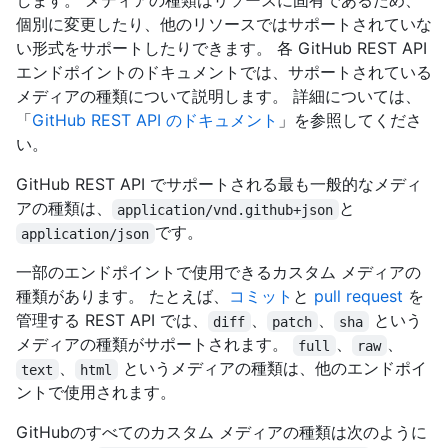
します。 メディアの種類はリソースに固有であるため、
個別に変更したり、他のリソースではサポートされていな
い形式をサポートしたりできます。 各 GitHub REST API
エンドポイントのドキュメントでは、サポートされている
メディアの種類について説明します。 詳細については、
「
GitHub REST API のドキュメント
」を参照してくださ
い。
GitHub REST API でサポートされる最も一般的なメディ
アの種類は、
と
application/vnd.github+json
です。
application/json
一部のエンドポイントで使用できるカスタム メディアの
種類があります。 たとえば、
コミット
と
pull request
を
管理する REST API では、
、
、
という
diff
patch
sha
メディアの種類がサポートされます。
、
、
full
raw
、
というメディアの種類は、他のエンドポイ
text
html
ントで使用されます。
GitHubのすべてのカスタム メディアの種類は次のように