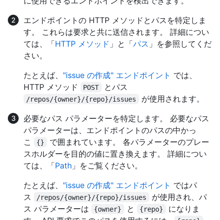
に使用できるエンドポイントを検出できます。
エンドポイントの HTTP メソッドとパスを特定しま
す。 これらは要求と共に送信されます。 詳細につい
ては、「
HTTP メソッド
」と「
パス
」を参照してくだ
さい。
たとえば、
"issue の作成" エンドポイント
では、
HTTP メソッド
とパス
POST
が使用されます。
/repos/{owner}/{repo}/issues
必要なパス パラメーターを特定します。 必要なパス
パラメーターは、エンドポイントのパスの中かっ
こ
で囲まれています。 各パラメーターのプレー
{}
スホルダーを目的の値に置き換えます。 詳細につい
ては、「
Path
」をご覧ください。
たとえば、
"issue の作成" エンドポイント
ではパ
ス
が使用され、パ
/repos/{owner}/{repo}/issues
ス パラメーターは
と
になりま
{owner}
{repo}