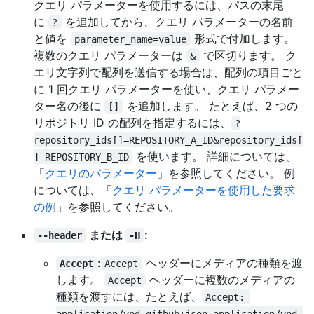
クエリ パラメーターを使用するには、パスの末尾
に
を追加してから、クエリ パラメーターの名前
?
と値を
形式で付加します。
parameter_name=value
複数のクエリ パラメーターは
で区切ります。 ク
&
エリ文字列で配列を送信する場合は、配列の項目ごと
に 1 回クエリ パラメーターを使い、クエリ パラメー
ター名の後に
を追加します。 たとえば、2 つの
[]
リポジトリ ID の配列を指定するには、
?
repository_ids[]=REPOSITORY_A_ID&repository_ids[
を使います。 詳細については、
]=REPOSITORY_B_ID
「
クエリのパラメーター
」を参照してください。 例
については、「
クエリ パラメーターを使用した要求
の例
」を参照してください。
または
:
--header
-H
:
ヘッダーにメディアの種類を渡
Accept
Accept
します。
ヘッダーに複数のメディアの
Accept
種類を渡すには、たとえば、
Accept: 
application/vnd.github+json,application/vnd.