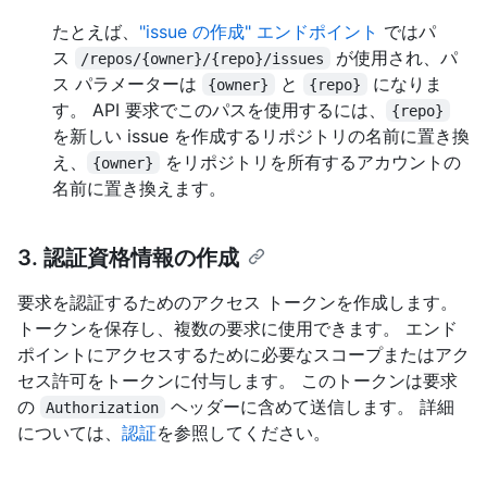
たとえば、
"issue の作成" エンドポイント
ではパ
ス
が使用され、パ
/repos/{owner}/{repo}/issues
ス パラメーターは
と
になりま
{owner}
{repo}
す。 API 要求でこのパスを使用するには、
{repo}
を新しい issue を作成するリポジトリの名前に置き換
え、
をリポジトリを所有するアカウントの
{owner}
名前に置き換えます。
3. 認証資格情報の作成
要求を認証するためのアクセス トークンを作成します。
トークンを保存し、複数の要求に使用できます。 エンド
ポイントにアクセスするために必要なスコープまたはアク
セス許可をトークンに付与します。 このトークンは要求
の
ヘッダーに含めて送信します。 詳細
Authorization
については、
認証
を参照してください。