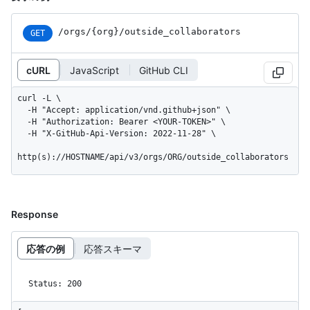
/orgs
/{org}
/outside_
collaborators
GET
cURL
JavaScript
GitHub CLI
curl -L \

  -H "Accept: application/vnd.github+json" \

  -H "Authorization: Bearer <YOUR-TOKEN>" \

  -H "X-GitHub-Api-Version: 2022-11-28" \

http(s)://HOSTNAME/api/v3/orgs/ORG/outside_collaborators
Response
応答の例
応答スキーマ
Status: 200