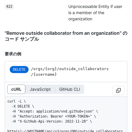
Unprocessable Entity if user
422
is a member of the
organization
"Remove outside collaborator from an organization" の
コード サンプル
要求の例
/orgs
/{org}
/outside_
collaborators
DELETE
/{username}
cURL
JavaScript
GitHub CLI
curl -L \

  -X DELETE \

  -H "Accept: application/vnd.github+json" \

  -H "Authorization: Bearer <YOUR-TOKEN>" \

  -H "X-GitHub-Api-Version: 2022-11-28" \

http(s)://HOSTNAME/api/v3/orgs/ORG/outside_collaborators