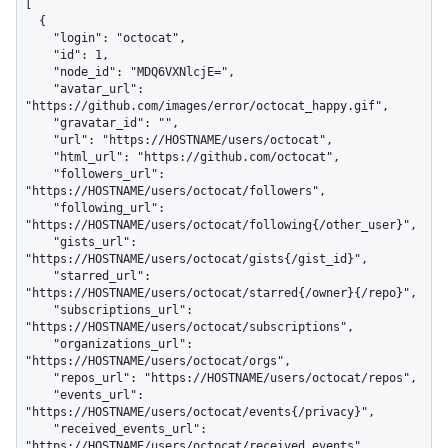
[

  {

    "login": "octocat",

    "id": 1,

    "node_id": "MDQ6VXNlcjE=",

    "avatar_url": 
"https://github.com/images/error/octocat_happy.gif",

    "gravatar_id": "",

    "url": "https://HOSTNAME/users/octocat",

    "html_url": "https://github.com/octocat",

    "followers_url": 
"https://HOSTNAME/users/octocat/followers",

    "following_url": 
"https://HOSTNAME/users/octocat/following{/other_user}",

    "gists_url": 
"https://HOSTNAME/users/octocat/gists{/gist_id}",

    "starred_url": 
"https://HOSTNAME/users/octocat/starred{/owner}{/repo}",

    "subscriptions_url": 
"https://HOSTNAME/users/octocat/subscriptions",

    "organizations_url": 
"https://HOSTNAME/users/octocat/orgs",

    "repos_url": "https://HOSTNAME/users/octocat/repos",

    "events_url": 
"https://HOSTNAME/users/octocat/events{/privacy}",

    "received_events_url": 
"https://HOSTNAME/users/octocat/received_events",
