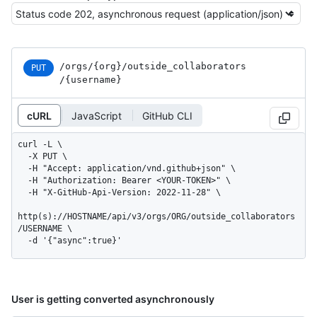
/orgs
/{org}
/outside_
collaborators
PUT
/{username}
cURL
JavaScript
GitHub CLI
curl -L \

  -X PUT \

  -H "Accept: application/vnd.github+json" \

  -H "Authorization: Bearer <YOUR-TOKEN>" \

  -H "X-GitHub-Api-Version: 2022-11-28" \

http(s)://HOSTNAME/api/v3/orgs/ORG/outside_collaborators
/USERNAME \

  -d '{"async":true}'
User is getting converted asynchronously