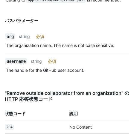
application/vnd.github+json
パスパラメーター
string
必須
org
The organization name. The name is not case sensitive.
string
必須
username
The handle for the GitHub user account.
"Remove outside collaborator from an organization" の
HTTP 応答状態コード
状態コード
説明
No Content
204