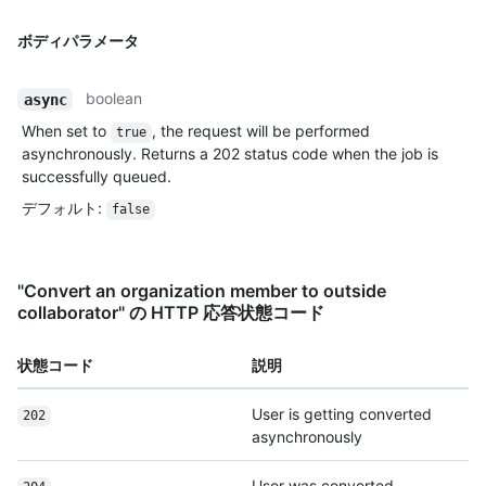
ボディパラメータ
boolean
async
When set to
, the request will be performed
true
asynchronously. Returns a 202 status code when the job is
successfully queued.
デフォルト
:
false
"Convert an organization member to outside
collaborator" の HTTP 応答状態コード
状態コード
説明
User is getting converted
202
asynchronously
User was converted