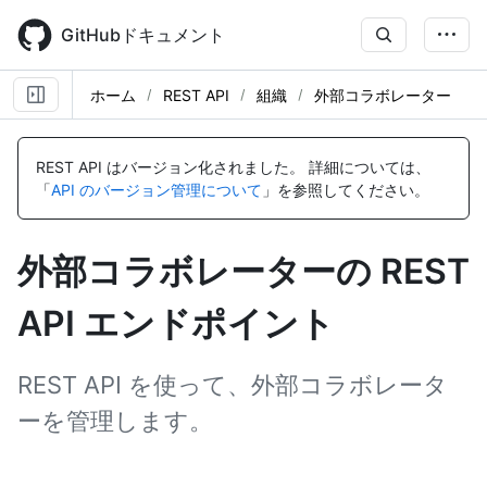
Skip
to
GitHubドキュメント
main
content
ホーム
REST API
組織
外部コラボレーター
名
名
名
名
名
名
名
名
前,
前,
前,
前,
前,
前,
前,
前,
REST API はバージョン化されました。
詳細については、
タ
タ
タ
タ
タ
タ
タ
タ
「
API のバージョン管理について
」を参照してください。
イ
イ
イ
イ
イ
イ
イ
イ
プ,
プ,
プ,
プ,
プ,
プ,
プ,
プ,
説
説
説
説
説
説
説
説
外部コラボレーターの REST
明
明
明
明
明
明
明
明
API エンドポイント
REST API を使って、外部コラボレータ
ーを管理します。