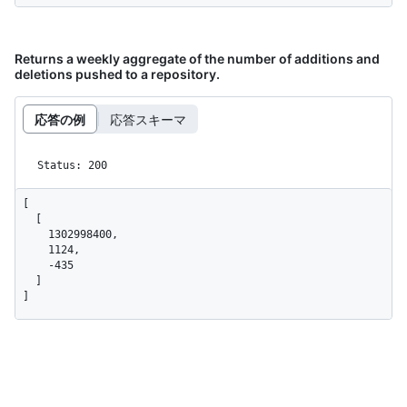
Returns a weekly aggregate of the number of additions and
deletions pushed to a repository.
応答の例
応答スキーマ
Status: 200
[

  [

    1302998400,

    1124,

    -435

  ]

]