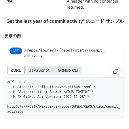
A header with no content is
204
returned.
"Get the last year of commit activity" のコード サンプル
要求の例
/repos
/{owner}
/{repo}
/stats
/commit_
GET
activity
cURL
JavaScript
GitHub CLI
curl -L \

  -H "Accept: application/vnd.github+json" \

  -H "Authorization: Bearer <YOUR-TOKEN>" \

  -H "X-GitHub-Api-Version: 2022-11-28" \

http(s)://HOSTNAME/api/v3/repos/OWNER/REPO/stats/commit_
activity