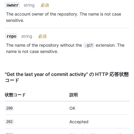
string
必須
owner
The account owner of the repository. The name is not case
sensitive.
string
必須
repo
The name of the repository without the
extension. The
.git
name is not case sensitive.
"Get the last year of commit activity" の HTTP 応答状態
コード
状態コード
説明
OK
200
Accepted
202