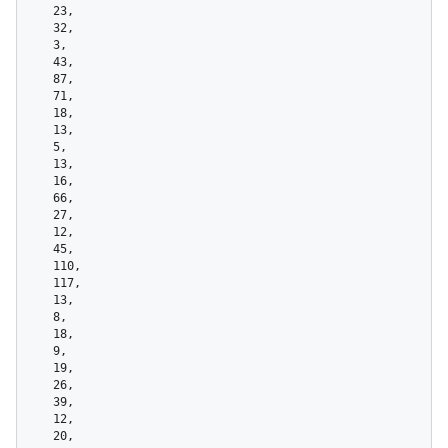
    23,

    32,

    3,

    43,

    87,

    71,

    18,

    13,

    5,

    13,

    16,

    66,

    27,

    12,

    45,

    110,

    117,

    13,

    8,

    18,

    9,

    19,

    26,

    39,

    12,

    20,
