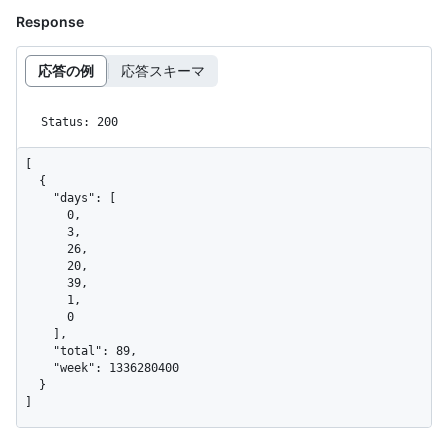
Response
応答の例
応答スキーマ
Status: 200
[

  {

    "days": [

      0,

      3,

      26,

      20,

      39,

      1,

      0

    ],

    "total": 89,

    "week": 1336280400

  }

]