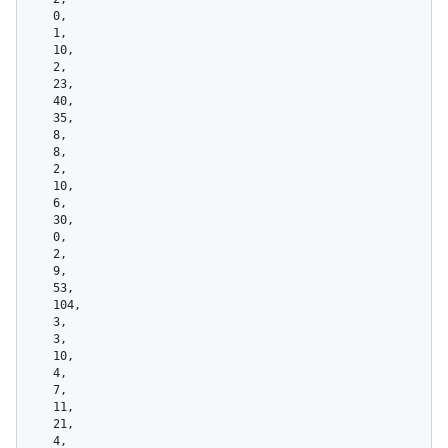
    0,

    1,

    10,

    2,

    23,

    40,

    35,

    8,

    8,

    2,

    10,

    6,

    30,

    0,

    2,

    9,

    53,

    104,

    3,

    3,

    10,

    4,

    7,

    11,

    21,

    4,
