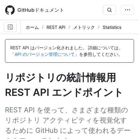
Skip
to
GitHubドキュメント
main
content
ホーム
REST API
メトリック
Statistics
名
名
名
名
名
名
名
名
名
名
前,
前,
前,
前,
前,
前,
前,
前,
前,
前,
REST API はバージョン化されました。
詳細については、
タ
タ
タ
タ
タ
タ
タ
タ
タ
タ
「
API のバージョン管理について
」を参照してください。
イ
イ
イ
イ
イ
イ
イ
イ
イ
イ
プ,
プ,
プ,
プ,
プ,
プ,
プ,
プ,
プ,
プ,
説
説
説
説
説
説
説
説
説
説
リポジトリの統計情報用
明
明
明
明
明
明
明
明
明
明
REST API エンドポイント
REST API を使って、さまざまな種類の
リポジトリ アクティビティを視覚化す
るために GitHub によって使われるデー