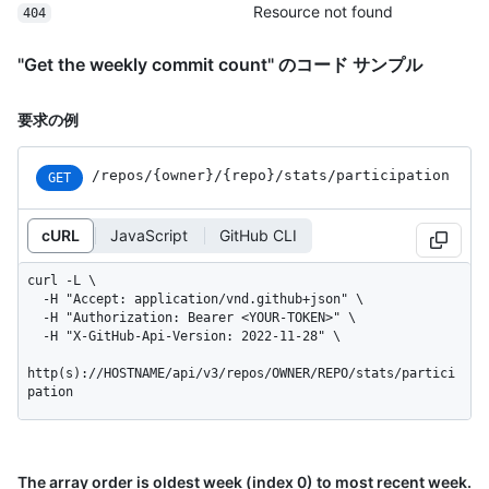
Resource not found
404
"Get the weekly commit count" のコード サンプル
要求の例
/repos
/{owner}
/{repo}
/stats
/participation
GET
cURL
JavaScript
GitHub CLI
curl -L \

  -H "Accept: application/vnd.github+json" \

  -H "Authorization: Bearer <YOUR-TOKEN>" \

  -H "X-GitHub-Api-Version: 2022-11-28" \

http(s)://HOSTNAME/api/v3/repos/OWNER/REPO/stats/partici
pation
The array order is oldest week (index 0) to most recent week.