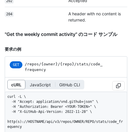
Accepted
202
A header with no content is
204
returned.
"Get the weekly commit activity" のコード サンプル
要求の例
/repos
/{owner}
/{repo}
/stats
/code_
GET
frequency
cURL
JavaScript
GitHub CLI
curl -L \

  -H "Accept: application/vnd.github+json" \

  -H "Authorization: Bearer <YOUR-TOKEN>" \

  -H "X-GitHub-Api-Version: 2022-11-28" \

http(s)://HOSTNAME/api/v3/repos/OWNER/REPO/stats/code_fr
equency