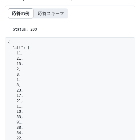
応答の例
応答スキーマ
Status: 200
{

  "all": [

    11,

    21,

    15,

    2,

    8,

    1,

    8,

    23,

    17,

    21,

    11,

    10,

    33,

    91,

    38,

    34,

    22,
