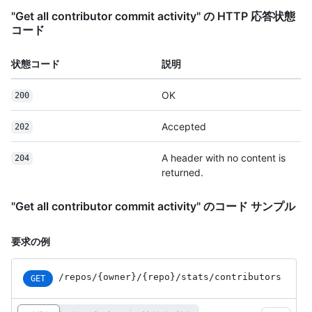
"Get all contributor commit activity" の HTTP 応答状態
コード
状態コード
説明
OK
200
Accepted
202
A header with no content is
204
returned.
"Get all contributor commit activity" のコード サンプル
要求の例
/repos
/{owner}
/{repo}
/stats
/contributors
GET