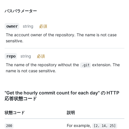
パスパラメーター
string
必須
owner
The account owner of the repository. The name is not case
sensitive.
string
必須
repo
The name of the repository without the
extension. The
.git
name is not case sensitive.
"Get the hourly commit count for each day" の HTTP
応答状態コード
状態コード
説明
For example,
200
[2, 14, 25]