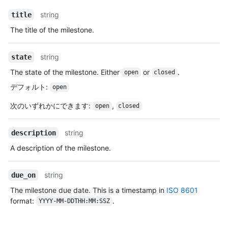
string
title
The title of the milestone.
string
state
The state of the milestone. Either
or
.
open
closed
デフォルト
:
open
次のいずれかにできます
:
,
open
closed
string
description
A description of the milestone.
string
due_on
The milestone due date. This is a timestamp in
ISO 8601
format:
.
YYYY-MM-DDTHH:MM:SSZ