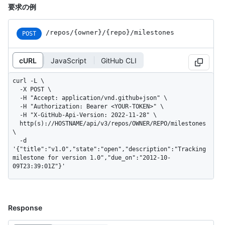
要求の例
/repos
/{owner}
/{repo}
/milestones
POST
cURL
JavaScript
GitHub CLI
curl -L \

  -X POST \

  -H "Accept: application/vnd.github+json" \

  -H "Authorization: Bearer <YOUR-TOKEN>" \

  -H "X-GitHub-Api-Version: 2022-11-28" \

  http(s)://HOSTNAME/api/v3/repos/OWNER/REPO/milestones 
\

  -d 
'{"title":"v1.0","state":"open","description":"Tracking 
milestone for version 1.0","due_on":"2012-10-
09T23:39:01Z"}'
Response