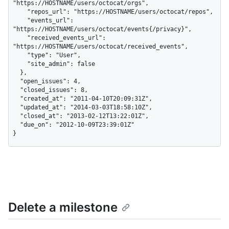
"https://HOSTNAME/users/octocat/orgs",

    "repos_url": "https://HOSTNAME/users/octocat/repos",

    "events_url": 
"https://HOSTNAME/users/octocat/events{/privacy}",

    "received_events_url": 
"https://HOSTNAME/users/octocat/received_events",

    "type": "User",

    "site_admin": false

  },

  "open_issues": 4,

  "closed_issues": 8,

  "created_at": "2011-04-10T20:09:31Z",

  "updated_at": "2014-03-03T18:58:10Z",

  "closed_at": "2013-02-12T13:22:01Z",

  "due_on": "2012-10-09T23:39:01Z"

}
Delete a milestone