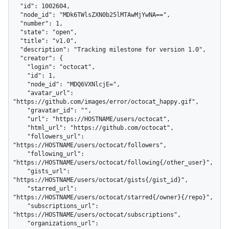
  "id": 1002604,

  "node_id": "MDk6TWlsZXN0b25lMTAwMjYwNA==",

  "number": 1,

  "state": "open",

  "title": "v1.0",

  "description": "Tracking milestone for version 1.0",

  "creator": {

    "login": "octocat",

    "id": 1,

    "node_id": "MDQ6VXNlcjE=",

    "avatar_url": 
"https://github.com/images/error/octocat_happy.gif",

    "gravatar_id": "",

    "url": "https://HOSTNAME/users/octocat",

    "html_url": "https://github.com/octocat",

    "followers_url": 
"https://HOSTNAME/users/octocat/followers",

    "following_url": 
"https://HOSTNAME/users/octocat/following{/other_user}",

    "gists_url": 
"https://HOSTNAME/users/octocat/gists{/gist_id}",

    "starred_url": 
"https://HOSTNAME/users/octocat/starred{/owner}{/repo}",

    "subscriptions_url": 
"https://HOSTNAME/users/octocat/subscriptions",

    "organizations_url": 