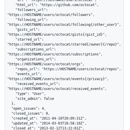
    "url": "https://HOSTNAME/users/octocat",

    "html_url": "https://github.com/octocat",

    "followers_url": 
"https://HOSTNAME/users/octocat/followers",

    "following_url": 
"https://HOSTNAME/users/octocat/following{/other_user}",

    "gists_url": 
"https://HOSTNAME/users/octocat/gists{/gist_id}",

    "starred_url": 
"https://HOSTNAME/users/octocat/starred{/owner}{/repo}",

    "subscriptions_url": 
"https://HOSTNAME/users/octocat/subscriptions",

    "organizations_url": 
"https://HOSTNAME/users/octocat/orgs",

    "repos_url": "https://HOSTNAME/users/octocat/repos",

    "events_url": 
"https://HOSTNAME/users/octocat/events{/privacy}",

    "received_events_url": 
"https://HOSTNAME/users/octocat/received_events",

    "type": "User",

    "site_admin": false

  },

  "open_issues": 4,

  "closed_issues": 8,

  "created_at": "2011-04-10T20:09:31Z",

  "updated_at": "2014-03-03T18:58:10Z",

  "closed_at": "2013-02-12T13:22:01Z",
