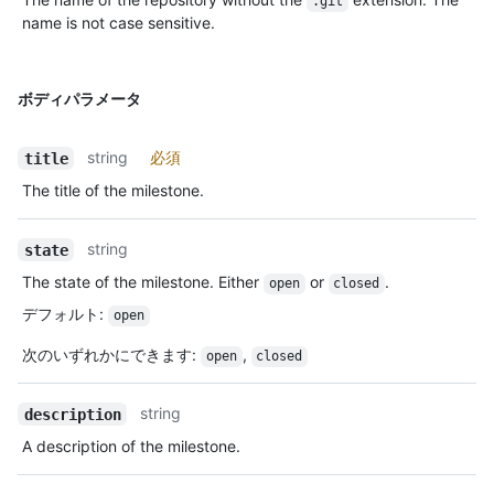
.git
name is not case sensitive.
ボディパラメータ
string
必須
title
The title of the milestone.
string
state
The state of the milestone. Either
or
.
open
closed
デフォルト
:
open
次のいずれかにできます
:
,
open
closed
string
description
A description of the milestone.