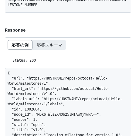
LESTONE_NUMBER
Response
応答の例
応答スキーマ
Status: 200
{

  "url": "https://HOSTNAME/repos/octocat/Hello-
World/milestones/1",

  "html_url": "https://github.com/octocat/Hello-
World/milestones/v1.0",

  "labels_url": "https://HOSTNAME/repos/octocat/Hello-
World/milestones/1/labels",

  "id": 1002604,

  "node_id": "MDk6TWlsZXN0b25lMTAwMjYwNA==",

  "number": 1,

  "state": "open",

  "title": "v1.0",

  "description": "Tracking milestone for version 1.0",
