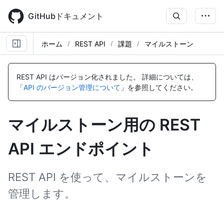
Skip
to
GitHubドキュメント
main
content
ホーム
REST API
課題
マイルストーン
名
名
名
名
名
名
名
名
名
名
名
名
名
前,
前,
前,
前,
前,
前,
前,
前,
前,
前,
前,
前,
前,
REST API はバージョン化されました。
詳細については、
タ
タ
タ
タ
タ
タ
タ
タ
タ
タ
タ
タ
タ
「
API のバージョン管理について
」を参照してください。
イ
イ
イ
イ
イ
イ
イ
イ
イ
イ
イ
イ
イ
プ,
プ,
プ,
プ,
プ,
プ,
プ,
プ,
プ,
プ,
プ,
プ,
プ,
説
説
説
説
説
説
説
説
説
説
説
説
説
マイルストーン用の REST
明
明
明
明
明
明
明
明
明
明
明
明
明
API エンドポイント
REST API を使って、マイルストーンを
管理します。