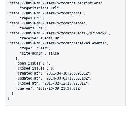
"https://HOSTNAME/users/octocat/subscriptions",

      "organizations_url": 
"https://HOSTNAME/users/octocat/orgs",

      "repos_url": 
"https://HOSTNAME/users/octocat/repos",

      "events_url": 
"https://HOSTNAME/users/octocat/events{/privacy}",

      "received_events_url": 
"https://HOSTNAME/users/octocat/received_events",

      "type": "User",

      "site_admin": false

    },

    "open_issues": 4,

    "closed_issues": 8,

    "created_at": "2011-04-10T20:09:31Z",

    "updated_at": "2014-03-03T18:58:10Z",

    "closed_at": "2013-02-12T13:22:01Z",

    "due_on": "2012-10-09T23:39:01Z"

  }

]