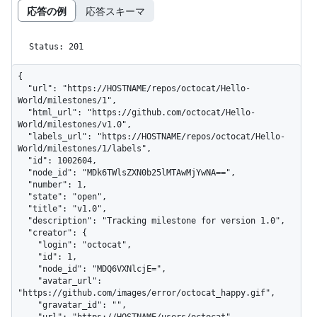
応答の例
応答スキーマ
Status: 201
{

  "url": "https://HOSTNAME/repos/octocat/Hello-
World/milestones/1",

  "html_url": "https://github.com/octocat/Hello-
World/milestones/v1.0",

  "labels_url": "https://HOSTNAME/repos/octocat/Hello-
World/milestones/1/labels",

  "id": 1002604,

  "node_id": "MDk6TWlsZXN0b25lMTAwMjYwNA==",

  "number": 1,

  "state": "open",

  "title": "v1.0",

  "description": "Tracking milestone for version 1.0",

  "creator": {

    "login": "octocat",

    "id": 1,

    "node_id": "MDQ6VXNlcjE=",

    "avatar_url": 
"https://github.com/images/error/octocat_happy.gif",

    "gravatar_id": "",
