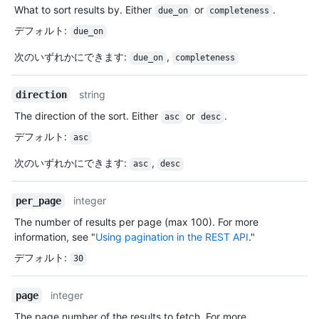
What to sort results by. Either
or
.
due_on
completeness
デフォルト
:
due_on
次のいずれかにできます
:
,
due_on
completeness
string
direction
The direction of the sort. Either
or
.
asc
desc
デフォルト
:
asc
次のいずれかにできます
:
,
asc
desc
integer
per_page
The number of results per page (max 100). For more
information, see "
Using pagination in the REST API
."
デフォルト
:
30
integer
page
The page number of the results to fetch. For more