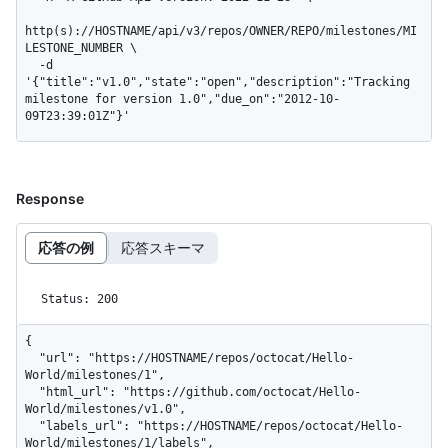
http(s)://HOSTNAME/api/v3/repos/OWNER/REPO/milestones/MI
LESTONE_NUMBER \

  -d 
'{"title":"v1.0","state":"open","description":"Tracking 
milestone for version 1.0","due_on":"2012-10-
09T23:39:01Z"}'
Response
応答の例
応答スキーマ
Status: 200
{

  "url": "https://HOSTNAME/repos/octocat/Hello-
World/milestones/1",

  "html_url": "https://github.com/octocat/Hello-
World/milestones/v1.0",

  "labels_url": "https://HOSTNAME/repos/octocat/Hello-
World/milestones/1/labels",
