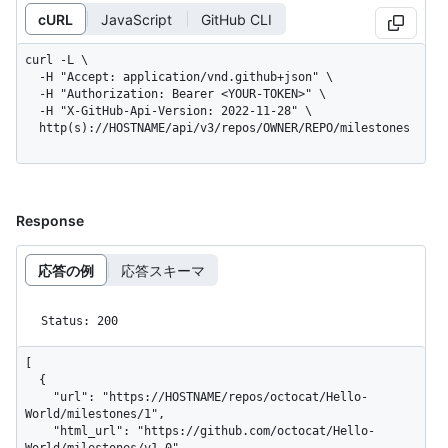
cURL
JavaScript
GitHub CLI
curl -L \

  -H "Accept: application/vnd.github+json" \

  -H "Authorization: Bearer <YOUR-TOKEN>" \

  -H "X-GitHub-Api-Version: 2022-11-28" \

  http(s)://HOSTNAME/api/v3/repos/OWNER/REPO/milestones
Response
応答の例
応答スキーマ
Status: 200
[

  {

    "url": "https://HOSTNAME/repos/octocat/Hello-
World/milestones/1",

    "html_url": "https://github.com/octocat/Hello-