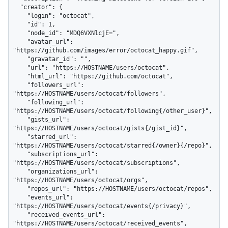
  "creator": {

    "login": "octocat",

    "id": 1,

    "node_id": "MDQ6VXNlcjE=",

    "avatar_url": 
"https://github.com/images/error/octocat_happy.gif",

    "gravatar_id": "",

    "url": "https://HOSTNAME/users/octocat",

    "html_url": "https://github.com/octocat",

    "followers_url": 
"https://HOSTNAME/users/octocat/followers",

    "following_url": 
"https://HOSTNAME/users/octocat/following{/other_user}",

    "gists_url": 
"https://HOSTNAME/users/octocat/gists{/gist_id}",

    "starred_url": 
"https://HOSTNAME/users/octocat/starred{/owner}{/repo}",

    "subscriptions_url": 
"https://HOSTNAME/users/octocat/subscriptions",

    "organizations_url": 
"https://HOSTNAME/users/octocat/orgs",

    "repos_url": "https://HOSTNAME/users/octocat/repos",

    "events_url": 
"https://HOSTNAME/users/octocat/events{/privacy}",

    "received_events_url": 
"https://HOSTNAME/users/octocat/received_events",
