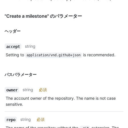
"Create a milestone" のパラメーター
ヘッダー
string
accept
Setting to
is recommended.
application/vnd.github+json
パスパラメーター
string
必須
owner
The account owner of the repository. The name is not case
sensitive.
string
必須
repo
The name of the repository without the
extension. The