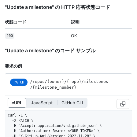
"Update a milestone" の HTTP 応答状態コード
状態コード
説明
OK
200
"Update a milestone" のコード サンプル
要求の例
/repos
/{owner}
/{repo}
/milestones
PATCH
/{milestone_
number}
cURL
JavaScript
GitHub CLI
curl -L \

  -X PATCH \

  -H "Accept: application/vnd.github+json" \

  -H "Authorization: Bearer <YOUR-TOKEN>" \

  -H "X-GitHub-Api-Version: 2022-11-28" \
