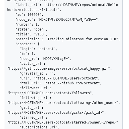
World/milestones/v1.0",

    "labels_url": "https://HOSTNAME/repos/octocat/Hello-
World/milestones/1/labels",

    "id": 1002604,

    "node_id": "MDk6TWlsZXN0b25lMTAwMjYwNA==",

    "number": 1,

    "state": "open",

    "title": "v1.0",

    "description": "Tracking milestone for version 1.0",

    "creator": {

      "login": "octocat",

      "id": 1,

      "node_id": "MDQ6VXNlcjE=",

      "avatar_url": 
"https://github.com/images/error/octocat_happy.gif",

      "gravatar_id": "",

      "url": "https://HOSTNAME/users/octocat",

      "html_url": "https://github.com/octocat",

      "followers_url": 
"https://HOSTNAME/users/octocat/followers",

      "following_url": 
"https://HOSTNAME/users/octocat/following{/other_user}",

      "gists_url": 
"https://HOSTNAME/users/octocat/gists{/gist_id}",

      "starred_url": 
"https://HOSTNAME/users/octocat/starred{/owner}{/repo}",

      "subscriptions_url": 